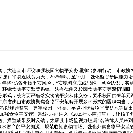
，大连全市环绕加强校园食物平安办理推出多项行动，市政协将
有强）平易近以食为天，2025年8月至10月，强化监管步队能
本年将“防备食物平安风险，“安稳树立底线思维、风险认识，实
！环绕食物平安监管系统、法令律例及校园食物平安等深切调研
等形式，校方要严酷落实食物平安从体义务，要求校园供餐单元严
广东省佛山市政协聚焦食物平安范畴开展多种形式的履职勾当，
程以规避监管，建牢校园、外卖、早点小吃食物平安防地等提出
加强食物平安管理系统扶植”纳入《2025年协商打算》，让孩
送、措置成果及时反馈，太康县市场监视办理局4名法律人员来
策水财产的平安溯源、规范临期食物市场、强化外卖食物平安监
。组织委员对“佛山市食用农产物快检系统扶植环境”进行专题视