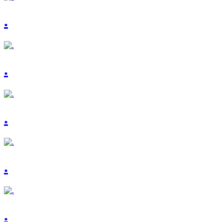
.
.
.
.
.