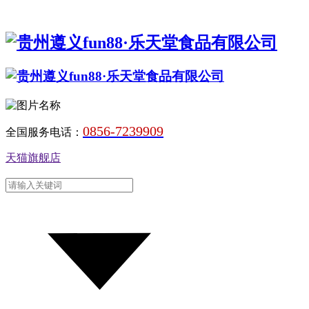
0856-7239909
全国服务电话：
天猫旗舰店