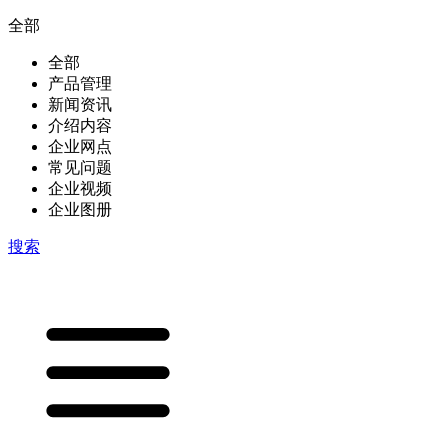
全部
全部
产品管理
新闻资讯
介绍内容
企业网点
常见问题
企业视频
企业图册
搜索