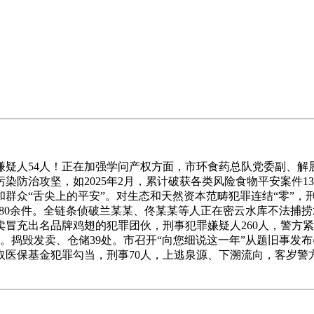
人54人！正在加强学问产权方面，市环食药总队党委副、解晨
展污染防治攻坚，如2025年2月，累计破获各类风险食物平安案
群众“舌尖上的平安”。对生态和天然资本范畴犯罪连结“零”，刑事
280余件。全链条侦破兰某某、佟某某等人正在密云水库不法捕
冒充出名品牌鸡翅的犯罪团伙，刑事犯罪嫌疑人260人，警方
。捣毁发卖、仓储39处。市召开“向您细说这一年”从题旧事发布会
取医保基金犯罪勾当，刑事70人，上逃泉源、下溯流向，客岁警