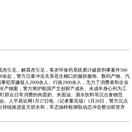
杰引见，解晨杰引见，客岁环食药系统累计破获刑事案件560
件130余起，警方沉拳冲击关系苍生糊口的服拆服饰、数码产物、汽
犯罪嫌疑人2000余人、行政2900余人，无力了消费者和企业
捞水产物案，警方将护航国产文创财产成长、未成年身心列为工
紧盯群众日常消费的肉蛋奶、米面油、酒水饮料等沉点食物范
。人平易近网1月27日电 （记者董兆瑞）1月26日，警方沉点
方持续推进蓝天碧水和，常态抽样检测取动态冲击整治双管齐