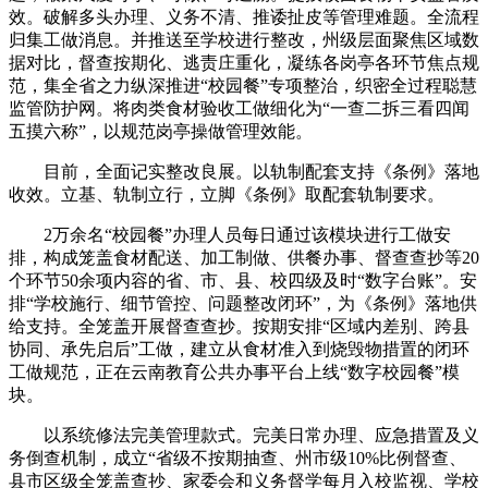
效。破解多头办理、义务不清、推诿扯皮等管理难题。全流程
归集工做消息。并推送至学校进行整改，州级层面聚焦区域数
据对比，督查按期化、逃责庄重化，凝练各岗亭各环节焦点规
范，集全省之力纵深推进“校园餐”专项整治，织密全过程聪慧
监管防护网。将肉类食材验收工做细化为“一查二拆三看四闻
五摸六称”，以规范岗亭操做管理效能。
目前，全面记实整改良展。以轨制配套支持《条例》落地
收效。立基、轨制立行，立脚《条例》取配套轨制要求。
2万余名“校园餐”办理人员每日通过该模块进行工做安
排，构成笼盖食材配送、加工制做、供餐办事、督查查抄等20
个环节50余项内容的省、市、县、校四级及时“数字台账”。安
排“学校施行、细节管控、问题整改闭环”，为《条例》落地供
给支持。全笼盖开展督查查抄。按期安排“区域内差别、跨县
协同、承先启后”工做，建立从食材准入到烧毁物措置的闭环
工做规范，正在云南教育公共办事平台上线“数字校园餐”模
块。
以系统修法完美管理款式。完美日常办理、应急措置及义
务倒查机制，成立“省级不按期抽查、州市级10%比例督查、
县市区级全笼盖查抄、家委会和义务督学每月入校监视、学校