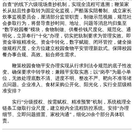
自查”的线下六级现场查抄机制，实现全流程可逃溯；鞭策家
长从姑且性参取转为固定化监视，严酷落实陪餐制、成立家长
炊事监视委员会，厘清部分监管职责，制做示范视频，规范社
会参取行为，将督导查抄时间、地址、问题等消息均归集至
“数字校园餐”模块，食物制做、供餐价钱尺度化、规范化、通
明化，立异奉行“十化”办理，切实把轨制要求为管理实效。即
资金审核精准化、资金中转化，数字赋能、闭环管控，健全操
做规程尺度，全方位建立校园食物平安管理新款式。保障校园
餐办事合规、高效、贴合师生需求。
鞭策校园食物平安办理实现从行求到法令规范的底子性改
变。确保要求中转学校；兼顾平安取实惠；以“岗亭”为最小单
位，无效处理底数不清、进度不明、整改不严、靶向不准等堵
点问题。企业准入、食材采购公开化、阳光化，实行全层级精
准安排？
实行“分级授权、按需赋权、精准预警”机制，系统梳理全
链条工做取行业尺度，建立校内全流程防控系统。安排“办理
细节、立即问题措置、家校沟通”，细化20余个部分具体职
责。