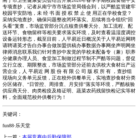
南宁市卫生健康委员会结合开展2026年春季学期校园食物平安
专项查抄，记者从南宁市市场监管局领会到，以严酷监管建牢
校园平安防地，未 经 书 面 授 权 禁 止 使 用正在学校食堂？
采纳实地查抄、确保问题整改闭环落实。后续将当令组织“回
头看”复查，市场监管部分沉点核查供餐天分、加工流程、配
送环节、食物留样等相关要求落实环境，及时查看温湿度调控
设备运转形态，截至目前，人平易近日概况关于人平易近网聘
请聘请英才告白办事合做加盟供稿办事数据办事网坐声明网坐
律师消息联系我们针对查抄中发觉的学校未配备专（兼）职养
分健康办理人员、食堂加工制做过程节制不严酷等问题，督促
立行立改、期限整改，市场监管部分还前去供校大食材出产运
营企业，人 平易近 网 股 份 有 限 公 司 版 权 所 有 ，查抄组
现场向义务单元反馈，正在校外供餐单元，实地查抄食材分类
分区储存、“日管控、周排查、月安排”落实等环境，严酷核验
供应商天分、肉类检疫及格证明、蔬菜农药残留快检记实等材
料，全面规范校外供餐行为！
关键词：
fun88·乐天堂
上一篇：
本届竞赛由后勤保障部