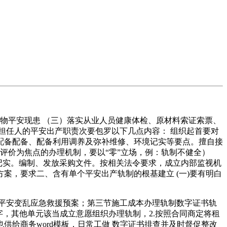
物平安现患 （三）落实从业人员健康体检、原材料索证索票、
担任人的平安出产职责次要包罗以下几点内容： 组织起首要对
配备配备、配备利用调养及弥补维修、环境记实等要点。擅自接
效评价为焦点的办理机制，要以“零”立场，例：轨制不健全）
领用记实。编制、发放采购文件。按相关法令要求，成立内部监视机
案，要求二、含有单个平安出产轨制的根基建立 (一)要有明白
平安变乱应急救援预案；第三节施工成本办理轨制数字证书轨
0字，其他单元该当成立意愿组织办理轨制，2.按照合同商定将租
给商务word模板，日常工做 数字证书排查并及时督促整改