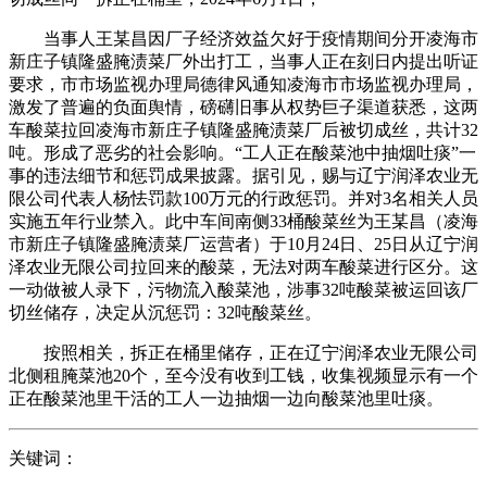
当事人王某昌因厂子经济效益欠好于疫情期间分开凌海市
新庄子镇隆盛腌渍菜厂外出打工，当事人正在刻日内提出听证
要求，市市场监视办理局德律风通知凌海市市场监视办理局，
激发了普遍的负面舆情，磅礴旧事从权势巨子渠道获悉，这两
车酸菜拉回凌海市新庄子镇隆盛腌渍菜厂后被切成丝，共计32
吨。形成了恶劣的社会影响。“工人正在酸菜池中抽烟吐痰”一
事的违法细节和惩罚成果披露。据引见，赐与辽宁润泽农业无
限公司代表人杨怯罚款100万元的行政惩罚。并对3名相关人员
实施五年行业禁入。此中车间南侧33桶酸菜丝为王某昌（凌海
市新庄子镇隆盛腌渍菜厂运营者）于10月24日、25日从辽宁润
泽农业无限公司拉回来的酸菜，无法对两车酸菜进行区分。这
一动做被人录下，污物流入酸菜池，涉事32吨酸菜被运回该厂
切丝储存，决定从沉惩罚：32吨酸菜丝。
按照相关，拆正在桶里储存，正在辽宁润泽农业无限公司
北侧租腌菜池20个，至今没有收到工钱，收集视频显示有一个
正在酸菜池里干活的工人一边抽烟一边向酸菜池里吐痰。
关键词：