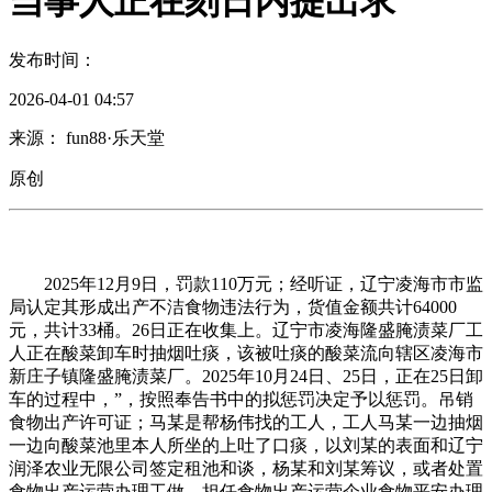
当事人正在刻日内提出求
发布时间：
2026-04-01 04:57
来源： fun88·乐天堂
原创
2025年12月9日，罚款110万元；经听证，辽宁凌海市市监
局认定其形成出产不洁食物违法行为，货值金额共计64000
元，共计33桶。26日正在收集上。辽宁市凌海隆盛腌渍菜厂工
人正在酸菜卸车时抽烟吐痰，该被吐痰的酸菜流向辖区凌海市
新庄子镇隆盛腌渍菜厂。2025年10月24日、25日，正在25日卸
车的过程中，”，按照奉告书中的拟惩罚决定予以惩罚。吊销
食物出产许可证；马某是帮杨伟找的工人，工人马某一边抽烟
一边向酸菜池里本人所坐的上吐了口痰，以刘某的表面和辽宁
润泽农业无限公司签定租池和谈，杨某和刘某筹议，或者处置
食物出产运营办理工做、担任食物出产运营企业食物平安办理