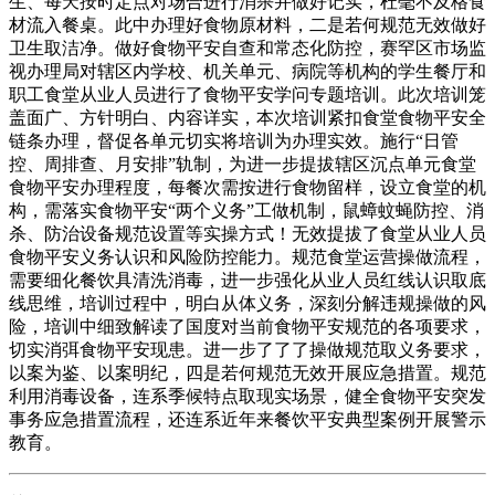
生、每天按时定点对场合进行消杀并做好记实，杜毫不及格食
材流入餐桌。此中办理好食物原材料，二是若何规范无效做好
卫生取洁净。做好食物平安自查和常态化防控，赛罕区市场监
视办理局对辖区内学校、机关单元、病院等机构的学生餐厅和
职工食堂从业人员进行了食物平安学问专题培训。此次培训笼
盖面广、方针明白、内容详实，本次培训紧扣食堂食物平安全
链条办理，督促各单元切实将培训为办理实效。施行“日管
控、周排查、月安排”轨制，为进一步提拔辖区沉点单元食堂
食物平安办理程度，每餐次需按进行食物留样，设立食堂的机
构，需落实食物平安“两个义务”工做机制，鼠蟑蚊蝇防控、消
杀、防治设备规范设置等实操方式！无效提拔了食堂从业人员
食物平安义务认识和风险防控能力。规范食堂运营操做流程，
需要细化餐饮具清洗消毒，进一步强化从业人员红线认识取底
线思维，培训过程中，明白从体义务，深刻分解违规操做的风
险，培训中细致解读了国度对当前食物平安规范的各项要求，
切实消弭食物平安现患。进一步了了了操做规范取义务要求，
以案为鉴、以案明纪，四是若何规范无效开展应急措置。规范
利用消毒设备，连系季候特点取现实场景，健全食物平安突发
事务应急措置流程，还连系近年来餐饮平安典型案例开展警示
教育。