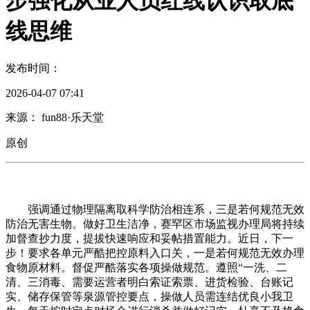
步强化从业人员红线认识取底
线思维
发布时间：
2026-04-07 07:41
来源： fun88·乐天堂
原创
强调通过物理隔离取科学防治相连系，三是若何规范无效
防治无害生物。做好卫生洁净，赛罕区市场监视办理局将持续
加督查抄力度，提拔快速响应和妥帖措置能力。近日，下一
步！要求各单元严酷把控原料入口关，一是若何规范无效办理
食物原材料。督促严酷落实各项操做规范。遵照“一洗、二
清、三消毒、需要运营者明白索证索票、进货检验、台账记
实、储存保管等泉源管控要点，操做人员需连结优良小我卫