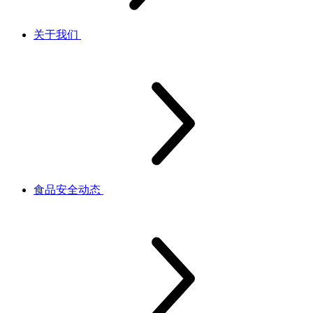
关于我们
食品安全动态