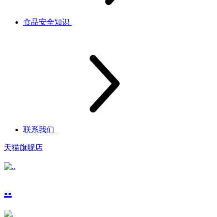
食品安全知识
联系我们
天猫旗舰店
..