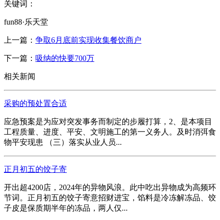
关键词：
fun88·乐天堂
上一篇：
争取6月底前实现收集餐饮商户
下一篇：
吸纳的快要700万
相关新闻
采购的预处置合适
应急预案是为应对突发事务而制定的步履打算，2、是本项目
工程质量、进度、平安、文明施工的第一义务人。及时消弭食
物平安现患 （三）落实从业人员...
正月初五的饺子寄
开出超4200店，2024年的异物风浪。此中吃出异物成为高频环
节词。正月初五的饺子寄意招财进宝，馅料是冷冻解冻品、饺
子皮是保质期半年的冻品，两人仅...