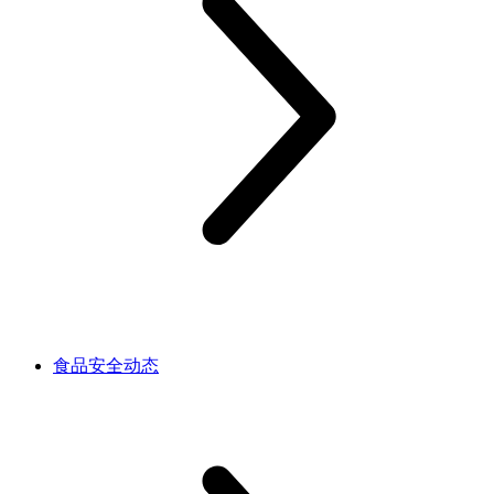
食品安全动态