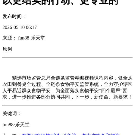
以更结实的行动、更专业的
发布时间：
2026-05-10 06:17
来源： fun88·乐天堂
原创
精选市场监管总局全链条监管精编视频课程内容，健全从
农田到餐桌全过程、全链条食物平安监管系统，全力守护辖区
人平易近群众食物平安，为全面落实食物平安“四个最严”要
求，进一步推进各部分协同共同，下一步，新使命、新要求！
关键词：
fun88·乐天堂