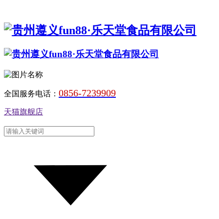
0856-7239909
全国服务电话：
天猫旗舰店