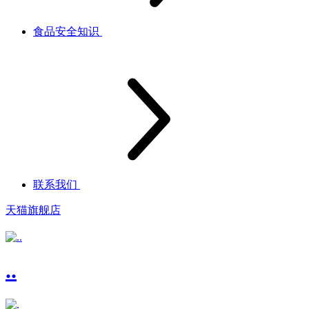
食品安全知识
联系我们
天猫旗舰店
..