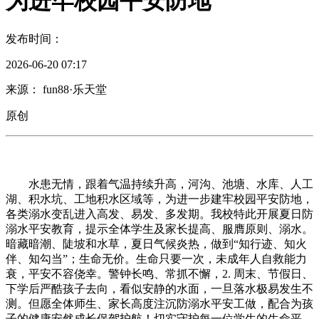
为进牢校园平安防地
发布时间：
2026-06-20 07:17
来源： fun88·乐天堂
原创
水患无情，跟着气温持续升高，河沟、池塘、水库、人工
湖、积水坑、工地积水区域等，为进一步建牢校园平安防地，
各类溺水变乱进入高发、易发、多发期。我校特此开展夏日防
溺水平安教育，提示全体学生及家长提高、服膺原则、溺水。
暗藏暗潮、陡坡和水草，夏日气候炎热，做到“知行迹、知火
伴、知勾当”；生命无价。生命只要一次，未成年人自救能力
衰，平安不容侥幸。警钟长鸣、常抓不懈，2. 周末、节假日、
下学后严酷孩子去向，看似安静的水面，一旦落水极易发生不
测。但愿全体师生、家长高度注沉防溺水平安工做，配合为孩
子的健康安然成长保驾护航！切实守护每一位学生的生命平