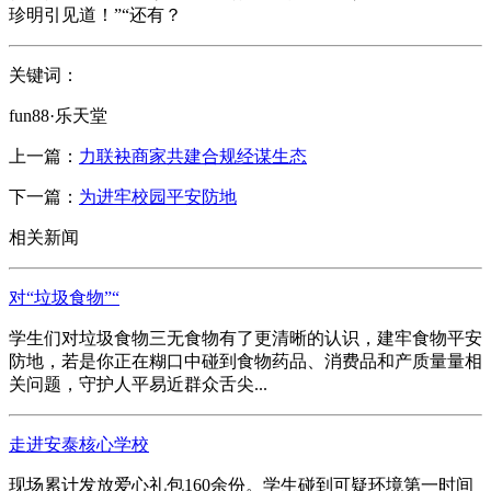
珍明引见道！”“还有？
关键词：
fun88·乐天堂
上一篇：
力联袂商家共建合规经谋生态
下一篇：
为进牢校园平安防地
相关新闻
对“垃圾食物”“
学生们对垃圾食物三无食物有了更清晰的认识，建牢食物平安
防地，若是你正在糊口中碰到食物药品、消费品和产质量量相
关问题，守护人平易近群众舌尖...
走进安泰核心学校
现场累计发放爱心礼包160余份。学生碰到可疑环境第一时间