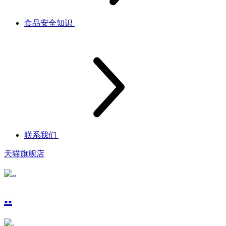
食品安全知识
联系我们
天猫旗舰店
..