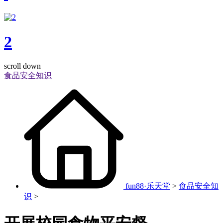
2
scroll down
食品安全知识
fun88·乐天堂
>
食品安全知
识
>