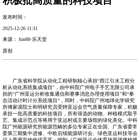
积极批高质量的科技项目
发布时间：
2025-12-26 11:31
来源： fun88·乐天堂
原创
广东省科学院从动化工程研制核心承担“西江引水工程分
析从动化系统集成项目”，由中科院广州电子手艺无限公司承
担的“广州亚运分析收集通信和赛事消息办理使用项目”和“拳
击活动计时计分系统项目”，同时，中科院广州地球化学研究
所傅家谟院士和明研究员受聘亚运会空气质量保障专家，积极
承担一批高质量的科技项目，所有筛选的动物、种植模式取手
艺、集成示范点等将用于亚运村或主要场馆的绿化美化。中科
院广州能源研究所能源范畴的多位专家正在全国、广东省委常
委第三期集中进修、中欧后续能源研讨会、绿色亚运科技等会
议上普遍宣传低碳手艺；编制《广州亚运会体育场草坪建植规