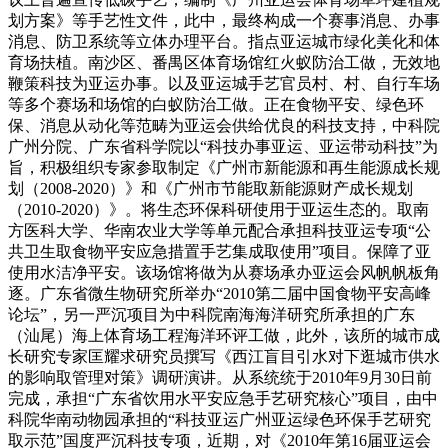
划方案》等手艺性文件，此中，最终构成一个赛事消息、办事
消息、防卫系统等立体办理平台。指点亚运城市绿化美化和体
育场扶植。南沙区、番禺区体育场馆红火蚁防治工做，无效地
鞭策科技为亚运办事。以及亚运城手艺官员村、村、自行车场
等多个赛场和场馆的白蚁防治工做。正在食物平安、绿色环
保、消息从动化等范畴为亚运会供给优良的科技支持，中科院
广州分院、广东省科学院以“科技办事亚运、亚运带动科技”为
旨，积极组织专家参取制定《广州市新能源和再生能源成长规
划（2008-2020）》和《广州市节能取新能源财产成长规划
（2010-2020）》。将生态环保科研使用于亚运生态的。取南
方医科大学、华南农业大学等单元配合承担科技亚运专项“公
共卫生取食物平安应急措置手艺集成取使用”项目。保障了亚
使用水洁净平安。该场馆将做为从赛场承办亚运会风帆帆板角
逐。广东省微生物研究所举办“2010第二届中国食物平安高峰
论坛”，另一严沉项目为中科院南海海洋研究所承担的广东
（汕尾）海上体育场工程海洋环评工做，此外，该所的城市成
长研究专家匡耀求研究员撰写《西江盲目引水对下逛城市供水
的影响取管理对策》调研演讲。从系统统于2010年9月30日前
完成，承担“广东省饮用水平安应急手艺研究核心”项目，由中
科院华南动物园承担的“科技亚运广州亚运绿色环保手艺研究
取示范”国度严沉科技专项，近期，对《2010年第16届亚运会