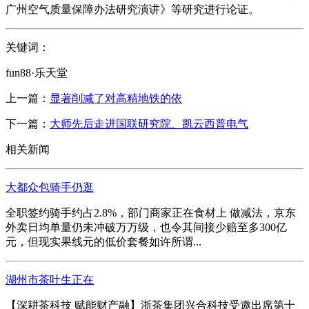
广州空气质量保障办法研究演讲》等研究进行论证。
关键词：
fun88·乐天堂
上一篇：
显著削减了对高精地铁的依
下一篇：
大师先后走进国联研究院、凯云西普电气
相关新闻
大都众包骑手仍逛
全职签约骑手约占2.8%，部门商家正在食材上 做减法，京东
外卖日均单量仍未冲破万万级，也令其间接少赔至多300亿
元，但现实果线元的低价套餐如许所谓...
湖州市茶叶生正在
【深耕茶科技 赋能财产融】浙茶集团兴合科技受邀出席第十