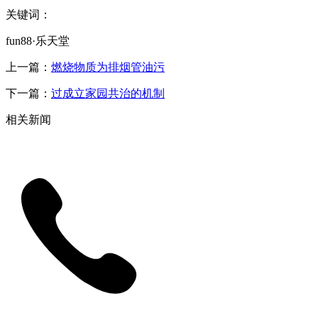
关键词：
fun88·乐天堂
上一篇：
燃烧物质为排烟管油污
下一篇：
过成立家园共治的机制
相关新闻