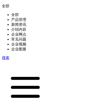
全部
全部
产品管理
新闻资讯
介绍内容
企业网点
常见问题
企业视频
企业图册
搜索