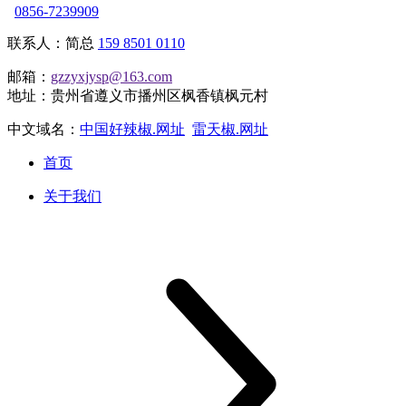
0856-7239909
联系人：简总
159 8501 0110
邮箱：
gzzyxjysp@163.com
地址：贵州省遵义市播州区枫香镇枫元村
中文域名：
中国好辣椒.网址
雷天椒.网址
首页
关于我们