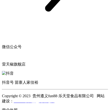
微信公众号
雷天椒旗舰店
抖音号 苗寨人家佳裕
Copyright © 2023 贵州遵义fun88·乐天堂食品有限公司 网站
建设：
fun88·乐天堂
网站地图