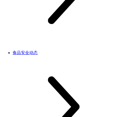
食品安全动态