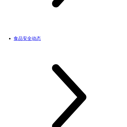
食品安全动态