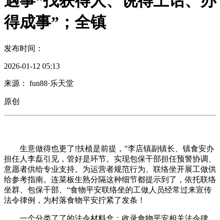
遇事“找获得人、说得上话、办
得成事”；全镇
发布时间：
2026-01-12 05:13
来源： fun88·乐天堂
原创
生意做得也更了!扶植是前提，”李店镇副镇长、镇食安办
担任人李磊引见，管好是环节。实现包保干部担任预警协调、
意愿者供给专业支持。为运营者规范行为、联络坐开展工做供
给参考指南。连菜板生熟分隔这种细节都提示到了，依托联络
坐群、包保干部、“食物平安联络坐的工做人员经常过来宣传
法令律例，为村落食物平安拧紧了发条！
一个分类了了的法令材料盒：收录食物平安相关法令律