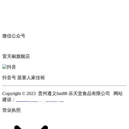
微信公众号
雷天椒旗舰店
抖音号 苗寨人家佳裕
Copyright © 2023 贵州遵义fun88·乐天堂食品有限公司 网站
建设：
fun88·乐天堂
网站地图
营业执照