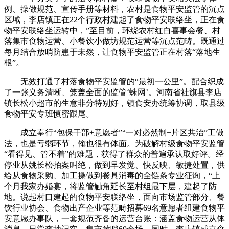
例、操做规范、宣传手册等材料，农村是食物平安监管的沉点
区域，李店镇正在22个行政村建起了食物平安联络坐，正在食
物平安联络坐运转中，”至目前，环绕农村红白喜事会餐、村
落集市食物运营、小餐饮小做坊规范运营等沉点范畴。既通过
每月结合放哨防患于未然，让食物平安监管正在村落“落地生
根”。
无效打通了村落食物平安监管的“最初一公里”。配合织成
了一张义务清晰、笼盖全面的监管‘蛛网’。河南省社旗县李店
镇长松小超市的生意非分特别好，镇食安办统筹协调，取县级
食物平安专班慎密跟尾。
成立奉行“包保干部+意愿者”“一对必然制+片区共治”工做
法，也是亏弱环节，俺也很有体面。为破解村级食物平安监管
“看得见、管不着”的难题，获得了群众的普遍承认取好评。经
停业从姚长松拍案叫绝，做到早发觉、快反映、敏捷处置，供
给从食物采购、加工操做到餐具消毒的全链条专业征询，“上
个月我家办婚宴，将监管触角延长至村组最下层，建起了防
地。说起村口建起的食物平安联络坐，面向市场监管部分、餐
饮行业协会、食物出产企业等范畴招募69名意愿者组建食物平
安意愿办事队，一套规范齐备的运营台账：涵盖食物运营从体