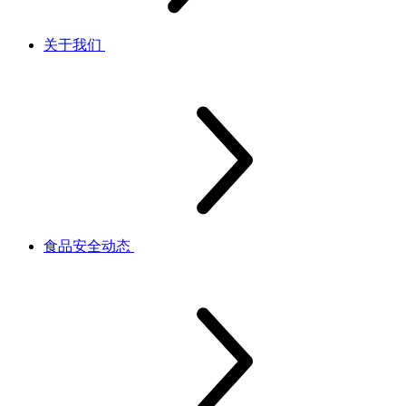
关于我们
食品安全动态