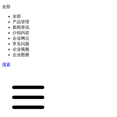
全部
全部
产品管理
新闻资讯
介绍内容
企业网点
常见问题
企业视频
企业图册
搜索