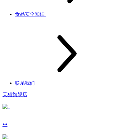
食品安全知识
联系我们
天猫旗舰店
..