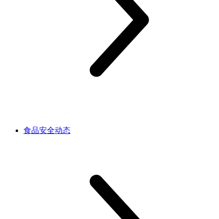
食品安全动态