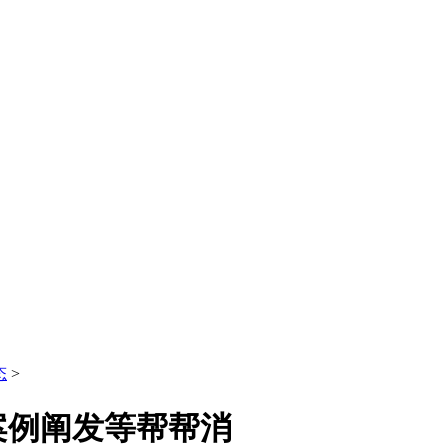
态
>
案例阐发等帮帮消