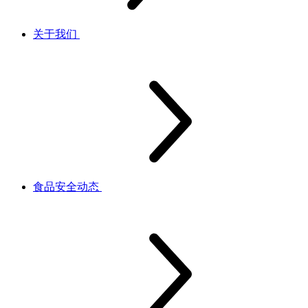
关于我们
食品安全动态