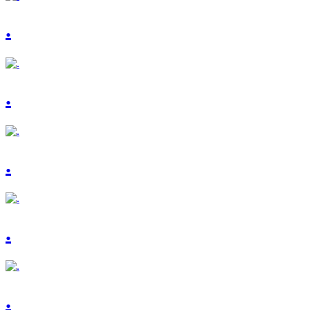
.
.
.
.
.