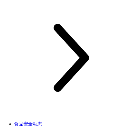
食品安全动态