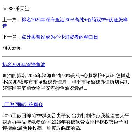
fun88·乐天堂
上一篇：
排名2026年深海鱼油:90%高纯+心脑双护+认证怎样
选
下一篇：
点外卖曾经成为不少消费者的糊口日
相关新闻
排名2026年深海鱼油
鱼油的排名 2026年深海鱼油:90%高纯+心脑双护+认证 怎样选
不踩坑?塔城市市场监视办理局：和平市场监视办理所切实抓
好辖区春节前食物平安查抄鱼油胶囊品...
5工做回眸守护群众
2025工做回眸 守护群众舌尖平安 出力打制你点我检监管为平
易近办事品牌氨糖保举 2026年氨糖软骨素排行榜权势巨子测
评指南:聚焦接收率、纯度取临床的适...