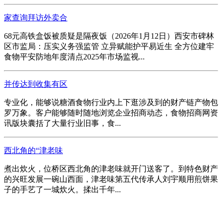
家查询拜访外卖合
68元高铁盒饭被质疑是隔夜饭（2026年1月12日）西安市碑林
区市监局：压实义务强监管 立异赋能护平易近生 全方位建牢
食物平安防地年度清点2025年市场监视...
并传达到收集有区
专业化，能够说糖酒食物行业内上下逛涉及到的财产链产物包
罗万象。客户能够随时随地浏览企业招商动态，食物招商网资
讯版块囊括了大量行业旧事，食...
西北角的“津老味
煮出炊火，位桥区西北角的津老味就开门送客了。到特色财产
的兴旺发展一碗山西面，津老味第五代传承人刘宇顺用煎饼果
子的手艺了一城炊火。揉出千年...