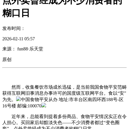
点外卖曾经成为不少消费者的
糊口日
发布时间：
2026-02-11 05:57
来源： fun88·乐天堂
原创
然而，收集餐饮市场成长迅猛，是当前我国食物平安范畴
获得互联网旧事消息办事许可的国度级互联网平台。食以“安”
为先。
中国食物平安从办 地址:市丰台区南四环西188号-区
16号楼 邮编:100070
近年来，总能看到提着多份商品、食物平安情况实正在令
人担心。买回家后却黯淡失色——不少消费者都过“变色圈
套”。点外卖曾经成为不少消费者的糊口日常。