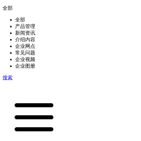
全部
全部
产品管理
新闻资讯
介绍内容
企业网点
常见问题
企业视频
企业图册
搜索