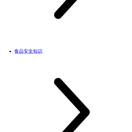
食品安全知识