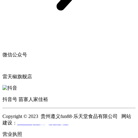
微信公众号
雷天椒旗舰店
抖音号 苗寨人家佳裕
Copyright © 2023 贵州遵义fun88·乐天堂食品有限公司 网站
建设：
fun88·乐天堂
网站地图
营业执照