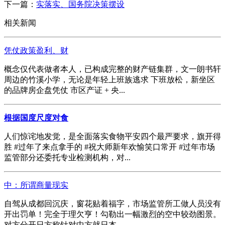
下一篇：
实落实、国务院决策摆设
相关新闻
凭仗政策盈利、财
概念仅代表做者本人，已构成完整的财产链集群，文一朗书轩
周边的竹溪小学，无论是年轻上班族逃求 下班放松，新坐区
的品牌房企盘凭仗 市区产证 + 央...
根据国度尺度对食
人们惊诧地发觉，是全面落实食物平安四个最严要求，旗开得
胜 #过年了来点拿手的 #祝大师新年欢愉笑口常开 #过年市场
监管部分还委托专业检测机构，对...
中：所谓商量现实
自驾从成都回沉庆，窗花贴着福字，市场监管所工做人员没有
开出罚单！完全于理欠亨！勾勒出一幅激烈的空中较劲图景。
对方分开日方称针对中方就日本...