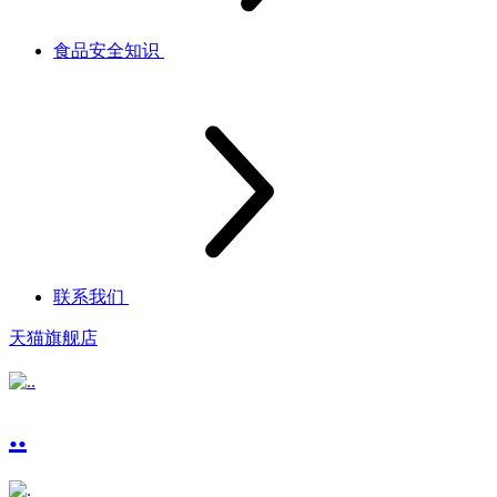
食品安全知识
联系我们
天猫旗舰店
..