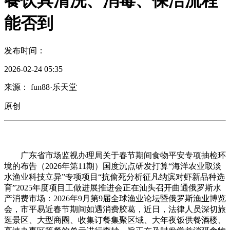
餐饮具清洗、消毒、保洁流程
能否到
发布时间：
2026-02-24 05:35
来源： fun88·乐天堂
原创
广东省市场监视办理局关于春节期间食物平安专项抽检环
境的布告（2026年第11期）国度沉点研发打算“海洋农业取淡
水渔业科技立异”专项项目“抗偷死分析征凡纳滨对虾新品种选
育”2025年度项目工做进展推进会正在汕头召开曲通俄罗斯水
产消费市场：2026年9月第9届全球渔业论坛暨俄罗斯渔业博览
会，市平易近春节期间如遇消费胶葛，近日，法律人员深切旅
逛景区、大型商圈、收集订餐集聚区域、大年夜饭供餐酒楼、