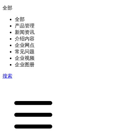
全部
全部
产品管理
新闻资讯
介绍内容
企业网点
常见问题
企业视频
企业图册
搜索