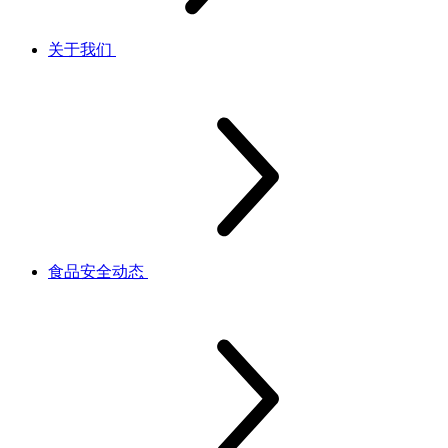
关于我们
食品安全动态