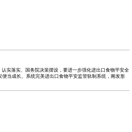
。认实落实、国务院决策摆设，要进一步强化进出口食物平安全
安便当成长。系统完美进出口食物平安监管轨制系统，阐发形