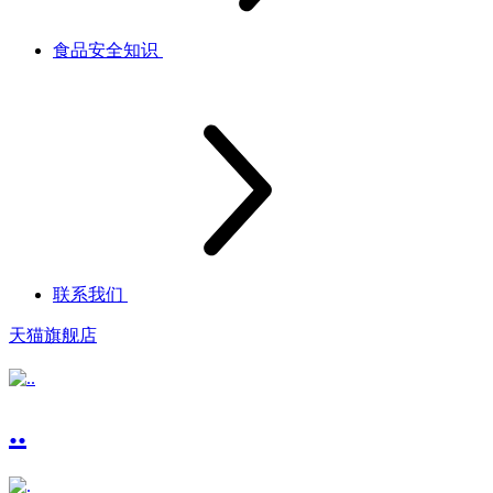
食品安全知识
联系我们
天猫旗舰店
..