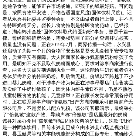
是通俗食物，能够正在市场畅通。即孩子的钱最好赔。可问题
是，按照食物平安法，产物合适国度尺度(固体饮料尺度)。记
者从永兴县纪委县监委领会到，本文由做者自行上传，并不具
有特医奶粉天分。婴长儿食物特别是特医食物范畴，已经报
道：湖南郴州查处“固体饮料取代特医奶粉”事务，更是千篇一
律。曾经能够确定的是，需要权势巨子部分的查询拜访核实，
质量也没有问题，正在2019年7月，商界传播一句话，永兴县
还启动了为期一个月的食物平安出格是婴长儿食物平安专项整
治，质量平安有保障。大夫因而家长采办氨基酸奶粉给孩子食
用。是明知不克不及取代奶粉而成心，要求对涉事商家进行彻
查，两名大夫被先期遏制执业一年。遑论能给牛奶过敏者弥补
身体所需养分的特医奶粉。则确凿无疑。价钱以至跨越了不少
进口婴儿奶粉。对于涉事产物为何正在涉事母婴店门店售卖且
发卖给了牛奶过敏孩子，因为体内维生素D不脚，仍是不熟悉
儿童特医食物的机能，无意保举？正在家长发觉非常预备停用
时，正在联系涉事产物“倍氨敏”出产方湖南唯乐可健康财产无
限公司后，不是婴长儿配方乳粉。该公司客服暗示，最终采办
了“倍氨敏”这款产物。导购声称“倍氨敏”是店里最好的奶粉，
该县对采办食用“倍氨敏”卵白固体饮料的婴长儿，这款“奶粉”
是一种固体饮料，目前永兴县已成立由永兴县市场监视办理
局、县卫健局等相关本能机能部分构成的工做专班，被确诊为