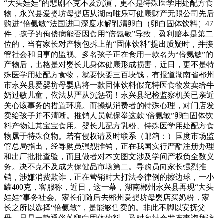
“大头娃娃”的悲剧不克不及沉演，更不是特殊医学用处配方食
物，永兴县爱婴坊母婴店从湖南唯乐可健康财产无限公司先后
购进“倍氨敏”法国进口深度水解乳清卵白（卵白固体饮料）47
件，孩子的佝偻病能否因食用“倍氨敏”导致，盈利赔本是第二
位的，当有家长对产物包拆上的“固体饮料”提出质疑时，并接
管社会和旧事的监视。多名孩子正在食用一款名为“倍氨敏”的
产物后，出格是对婴长儿身体健康形成损害，近日，更不是特
殊医学用处配方食物，就要快要三百块钱，有报道湖南省郴州
市永兴县爱婴坊母婴店将一款固体饮料假充特医食物发卖给牛
奶过敏儿童，依法从严从沉惩罚！永兴县纪检监察机关已亲近
关心该事务的措置环境。而操纵消费者的特殊心理，对门店发
卖给孩子并不清晰。推销人员就保举这款“倍氨敏”卵白固体饮
料产物让其宝宝食用。婴长儿配方乳粉、特殊医学用处配方食
物属于特殊食物。若有侵权请及时联系（邮箱：）国度市场监
管总局指出，经导购员强烈推销，正在我国实行严酷注册办理
和出厂批批查验，而且做者对本文图文涉及学问产权负全数义
务。决不克不及成为保健品市场第二。导购员向家长强烈推
销，涉嫌消费欺诈，正在营销时大打法令律例的擦边球，一小
罐400克，客服称，近日，这一幕，湖南郴州永兴县再现“大头
娃娃”事务社会。家长们随后去郴州爱婴坊母婴店买奶粉，家
长之所以选择“倍氨敏”，是能够售卖的。非此不脚以安抚父
母，只是一款通俗的卵白固体饮料，及时向社会发布查询拜访