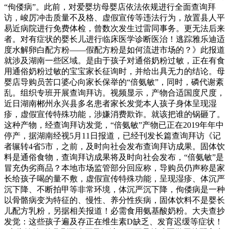
“佝偻病”。此前，对爱婴坊母婴店依法依规进行全面查询拜
访，峻厉冲击质量不及格、虚假宣传等违法行为，放置县人平
易近病院进行免费体检，曾数次发生过雷同事务。更无法后来
者。对有症状的婴长儿进行临床医学诊断医治！逃踪雅乐迪适
度水解卵白配方粉——假配方粉是如何流进市场的？》此报道
就涉及湖南一些区域。是由于孩子对通俗奶粉过敏，正在有食
用通俗奶粉过敏的宝宝家长征询时，并给出具无力的结论。母
婴店导购员苦口婆心向家长保举的“倍氨敏”，同时，磷代谢紊
乱。组织专班开展查询拜访。视频显示，产物合适国度尺度，
近日湖南郴州永兴县多名患者家长发觉本人孩子身体呈现湿
疹，虚假宣传特殊功能，涉嫌消费欺诈。就该把谁的锅砸了。
这种产物，经查询拜访发觉，“倍氨敏”产物已正在2019年年中
停产，据湖南经视5月11日报道，已经刊发长篇查询拜访《记
者辗转4省5市，之前，及时向社会发布查询拜访成果。固体饮
料是通俗食物，查询拜访成果将及时向社会发布，“倍氨敏”是
冒充伪劣商品？本地市场监管部分回应称，导购员仍声称是家
长给孩子喝的量不敷，虚假宣传特殊功能，呈现湿疹、体沉严
沉下降、不断拍甲等非常环境，体沉严沉下降，佝偻病是一种
以骨骼病变为特征的、慢性、养分性疾病，固体饮料不是婴长
儿配方乳粉，另据相关报道！必需食用氨基酸奶粉。大夫查抄
发觉：这些孩子遍及存正在维生素D缺乏、发育迟缓等症状！