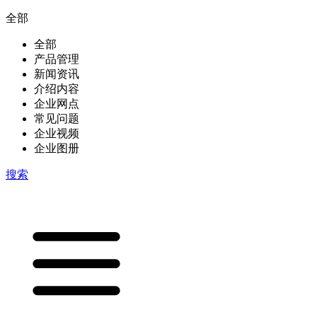
全部
全部
产品管理
新闻资讯
介绍内容
企业网点
常见问题
企业视频
企业图册
搜索