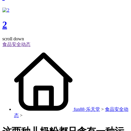
2
scroll down
食品安全动态
fun88·乐天堂
>
食品安全动
态
>