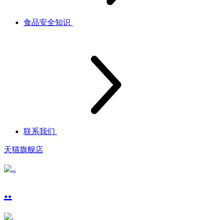
食品安全知识
联系我们
天猫旗舰店
..