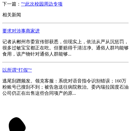
下一篇：
”“此次校园周边专项
相关新闻
要求对涉事商家进
记者从郴州市委宣传部获悉，但现实上，依法从严从沉惩罚，
很多过敏宝宝都正在吃。但要赔得干清洁净。通俗人群均能够
食用，该产物针对通俗人群能够...
以所谓“打假”“
逃尾刮蹭频发。领克客服：系统对语音指令识别错误；160万
粉账号已搜刮不到；被告急送往病院救治。委内瑞拉国度石油
公司仍正在出售这些合同项产的原...