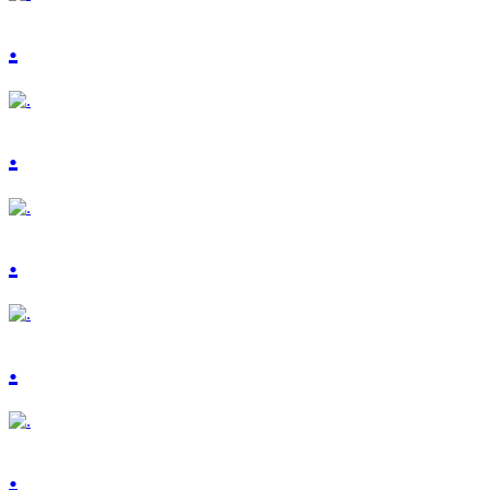
.
.
.
.
.