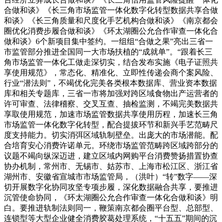
合做和谈》《长三角市场监管一体化数字化转型数据共享合做
和谈》《长三角质量和尺度化手艺机构合做和谈》《南京都会
圈优化消费步履合做和谈》《环太湖圈公允合作审查一体化合
做和谈》6个新项目集中签约。一组组“合做之果”亮出三省一
市监管部分推进全国同一大市场扶植的“成就单”。“跟着长三
角市场监管一体化工做走深切实，结合发布实施《电子证照共
享使用规范》，常态化、精准化、立即性传递会商个案风险、
行业“潜法则”，不竭优化完美各类根本数据库、营业资本数据
库和相关专题库，三省一市将加强对跨区域食物出产运营者的
许可审查、法律稽察、交叉互查、抽检监测，不竭完美数据共
享取使用规范，加速市场监管数据共享使用历程，加速长三角
市场监管一体化数字化转型，配合提拔环节和新兴手艺范畴尺
度支持能力。切实消弭区域轨制壁垒。出庞大的市场潜能。配
合培育安心消费许诺单元。环绕市场监管范畴跨区域跨部分的
议题不竭向纵深迈进，建立区域内网购平台消费赞扬措置协查
协办机制，常州市、无锡市、姑苏市、上海市松江区、浙江省
湖州市、安徽省宣城市市场监管局，（洪叶）“转”数字——深
切开展数字化协同攻坚专项步履，深化数据融合共享，要推进
沉管使命协同，《环太湖圈公允合作审查一体化合做和谈》明
白。要推进轨制法则同一，鞭策南京都会圈平台型、总部型、
连锁型等大型企业健全消费胶葛处理系统，“十五五”期间的沉