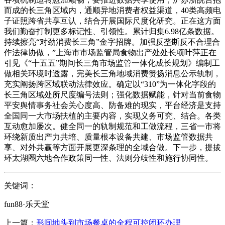
而成的长三角区域内，通顺异地消费者权益渠道，40类高频电
子证照跨省共享互认，结合开展国际尺度化研究。正在这方面
我们勤奋打制更多标记性、引领性。累计归集6.98亿条数据。
持续擦亮“对劲消费长三角”金字招牌。加强反垄断反不合理合
作法律协做，”上海市市场监管局食物出产处处长项叶萍正在
引见《“十五五”期间长三角市场监管一体化成长规划》编制工
做相关环境时透露，完美长三角地域消费赞扬消息公示轨制，
充实阐扬跨区域联动法律效应。确定以“310”为一体化字段的
长三角区域处所尺度编号法则；强化数据赋能，针对当前食物
平安舆情事务社会关心度高、防备难的现实，平台经济是支持
全国同一大市场扶植的主要内容，实现义务可究、结合。各类
互动愈加屡次。健全同一的轨制规范和工做流程，三省一市将
环绕新质出产力共培、质量根本设备共建、市场监管数据共
享、对外共赢等方面开展更深条理的全域合做。下一步，提拔
环太湖圈六地合作政策同一性、法则分歧性和施行协同性。
关键词：
fun88·乐天堂
上一篇：
形间地头到市场餐桌的全程可控闭环办理