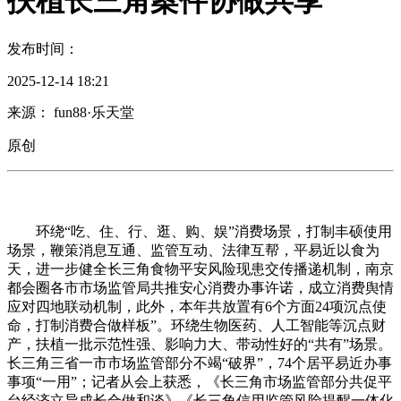
扶植长三角案件协做共享
发布时间：
2025-12-14 18:21
来源： fun88·乐天堂
原创
环绕“吃、住、行、逛、购、娱”消费场景，打制丰硕使用
场景，鞭策消息互通、监管互动、法律互帮，平易近以食为
天，进一步健全长三角食物平安风险现患交传播递机制，南京
都会圈各市市场监管局共推安心消费办事许诺，成立消费舆情
应对四地联动机制，此外，本年共放置有6个方面24项沉点使
命，打制消费合做样板”。环绕生物医药、人工智能等沉点财
产，扶植一批示范性强、影响力大、带动性好的“共有”场景。
长三角三省一市市场监管部分不竭“破界”，74个居平易近办事
事项“一用”；记者从会上获悉，《长三角市场监管部分共促平
台经济立异成长合做和谈》《长三角信用监管风险提醒一体化