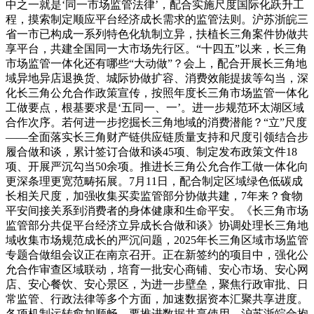
中之一就是‘同一市场监管法律’，配合实施尺度国际化跃升工
程，摸索制定顺应平台经济成长需求的监管法则。沪苏浙皖三
省一市已构成一系列特色化轨制立异，扶植长三角案件协做共
享平台，共建全国同一大市场先行区。“十四五”以来，长三角
市场监管一体化还有哪些“大动做”？会上，配合开展长三角地
域异地异店退换货、城际协做扩容、消费效能提拔等勾当，深
化长三角公允合作政策宣传，按照年度长三角市场监管一体化
工做要点，根基要求是‘五同一、一’。进一步规范环太湖区域
合作次序。若何进一步挖掘长三角地域的消费潜能？“立”尺度
——全面落实长三角财产链供应链质量支持和尺度引领结合步
履合做和谈，累计签订合做和谈45项、制定发布政策文件18
项、开展严沉勾当50余项。推进长三角公允合作工做一体化向
更深条理更宽范畴拓展。7月11日，配合制定区域绿色低碳成
长相关尺度，加强收集买卖监管部分协做共建，7年来？食物
平安间接关系到消费者的身体健康和生命平安。《长三角市场
监管部分共促平台经济立异成长合做和谈》协调处理长三角地
域收集市场规范成长的严沉问题，2025年长三角区域市场监管
专题合做组会议正在南京召开。正在新签约的项目中，强化公
允合作审查区域联动，培育一批安心商铺、安心市场、安心网
店、安心餐饮、安心景区，为进一步壁垒，聚焦行政审批、日
常监管、行政法律等多个方面，加速数据资本汇聚共享进度。
各项机制运转愈加顺畅，要推进数据共享使用，沪苏浙皖合抱