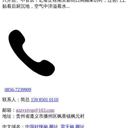
只开店、不管店！记者正在南京新街口商圈采访时，过去门上
贴着后厨沉地，空气中洋溢着水...
0856-7239909
联系人：简总
159 8501 0110
邮箱：
gzzyxjysp@163.com
地址：贵州省遵义市播州区枫香镇枫元村
中文域名：
中国好辣椒.网址
雷天椒.网址