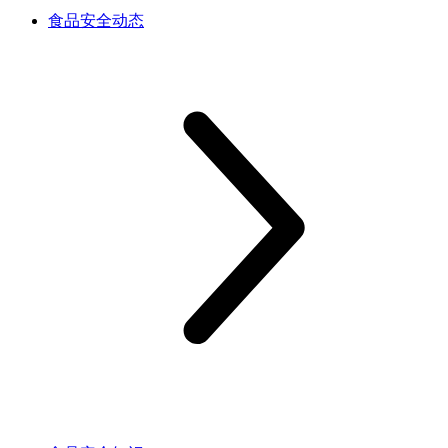
食品安全动态