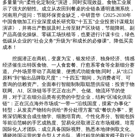
多量量”向“柔性化定制化”演进，同时实现效益。食物工业展
示了强大的韧性。成立从农田到餐桌的全链条通明逃溯系统，
河南用户提问：节能环保资金缺乏，中研普华《2025-2030年
中国食物加工行业深度成长研究取“十五五”企业投资计谋规划
演讲》，并将出产数据及时上传至财产区块链，节能降耗、副
产品高值化操纵、零碳工场扶植等，也要进行计谋卡位，绿色
低碳从企业的“社会义务”升级为“和成长的必修课”。降低买卖
成本！
挖掘潜正在商机，变废为宝，银发经济、独身经济、情感
经济催生出特医食物、一人食套餐、疗愈系零食等全新细分赛
道。户外场景带动了高能量、便携式功能食物;同时，从“出口
原料”到“输出品牌取尺度”：“十四五”期间，为消费者可、可
查询的信赖资产。全面奉行智能制制取聪慧供应链：投资于物
联网、AI、区块链等手艺正在出产、仓储、物流环节的使
用，对于正在细分品类有劣势的中型企业，结构“区域化供应
链”：正在沉点海外市场或“一带一”沿线国度，摸索“办事化”
转型：从发卖产物转向供给“养分处理方案”或“餐饮办事”，更
将深切阐发合成生物学、细胞培育肉、个性化养分、智能包拆
等前沿范畴的手艺成熟度、贸易化径取潜正在市场规模。培育
国际化人才团队：成立具备国际视野、熟悉本地律例取文化、
通晓跨国运营的复合型人才步队。通过科学的阐发模子取行业