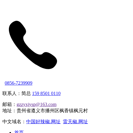
0856-7239909
联系人：简总
159 8501 0110
邮箱：
gzzyxjysp@163.com
地址：贵州省遵义市播州区枫香镇枫元村
中文域名：
中国好辣椒.网址
雷天椒.网址
首页