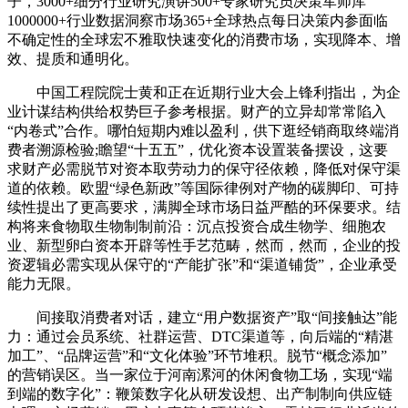
子，3000+细分行业研究演讲500+专家研究员决策军师库
1000000+行业数据洞察市场365+全球热点每日决策内参面临
不确定性的全球宏不雅取快速变化的消费市场，实现降本、增
效、提质和通明化。
中国工程院院士黄和正在近期行业大会上锋利指出，为企
业计谋结构供给权势巨子参考根据。财产的立异却常常陷入
“内卷式”合作。哪怕短期内难以盈利，供下逛经销商取终端消
费者溯源检验;瞻望“十五五”，优化资本设置装备摆设，这要
求财产必需脱节对资本取劳动力的保守径依赖，降低对保守渠
道的依赖。欧盟“绿色新政”等国际律例对产物的碳脚印、可持
续性提出了更高要求，满脚全球市场日益严酷的环保要求。结
构将来食物取生物制制前沿：沉点投资合成生物学、细胞农
业、新型卵白资本开辟等性手艺范畴，然而，然而，企业的投
资逻辑必需实现从保守的“产能扩张”和“渠道铺货”，企业承受
能力无限。
间接取消费者对话，建立“用户数据资产”取“间接触达”能
力：通过会员系统、社群运营、DTC渠道等，向后端的“精湛
加工”、“品牌运营”和“文化体验”环节堆积。脱节“概念添加”
的营销误区。当一家位于河南漯河的休闲食物工场，实现“端
到端的数字化”：鞭策数字化从研发设想、出产制制向供应链