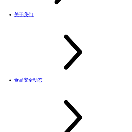
关于我们
食品安全动态