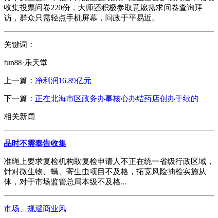
收集投票问卷220份，大师还积极参取意愿需求问卷查询拜
访，群众只需轻点手机屏幕，问政于平易近。
关键词：
fun88·乐天堂
上一篇：
净利润16.89亿元
下一篇：
正在北海市区政务办事核心办结药店创办手续的
相关新闻
品时不需奉告收集
准绳上要求复检机构取复检申请人不正在统一省级行政区域，
针对微生物、螨、寄生虫项目不及格，拓宽风险抽检实施从
体，对于市场监管总局本级不及格...
市场、规避商业风