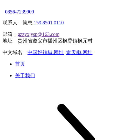
0856-7239909
联系人：简总
159 8501 0110
邮箱：
gzzyxjysp@163.com
地址：贵州省遵义市播州区枫香镇枫元村
中文域名：
中国好辣椒.网址
雷天椒.网址
首页
关于我们