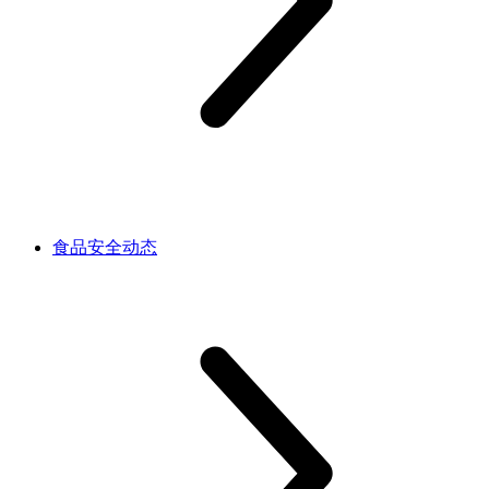
食品安全动态