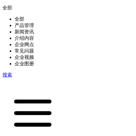
全部
全部
产品管理
新闻资讯
介绍内容
企业网点
常见问题
企业视频
企业图册
搜索