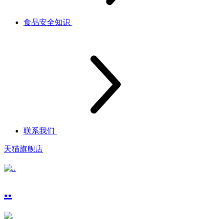
食品安全知识
联系我们
天猫旗舰店
..