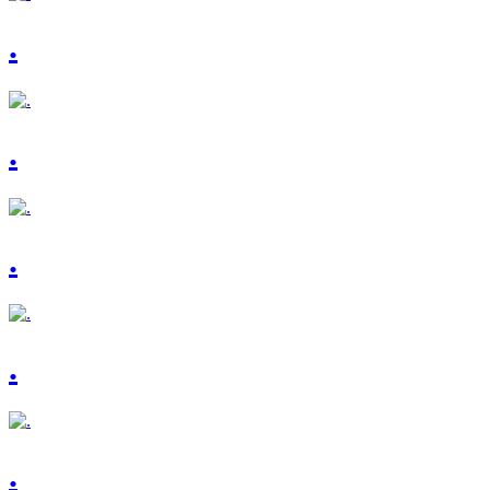
.
.
.
.
.