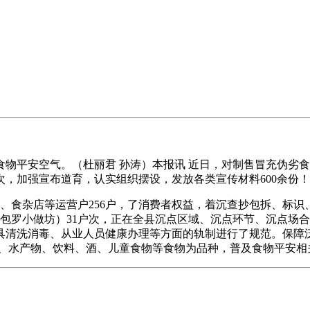
平安空气。（杜丽君 孙涛）本报讯 近日，对制售冒充伪劣食
次，加强宣布道育，认实组织摆设，发放各类宣传材料600余份！
、食杂店等运营户256户，了消费者权益，着沉查抄包拆、标识
（包罗小做坊）31户次，正在全县沉点区域、沉点环节、沉点场
具清洗消毒、从业人员健康办理等方面的轨制进行了规范。保障
果、水产物、饮料、酒、儿童食物等食物为品种，普及食物平安相