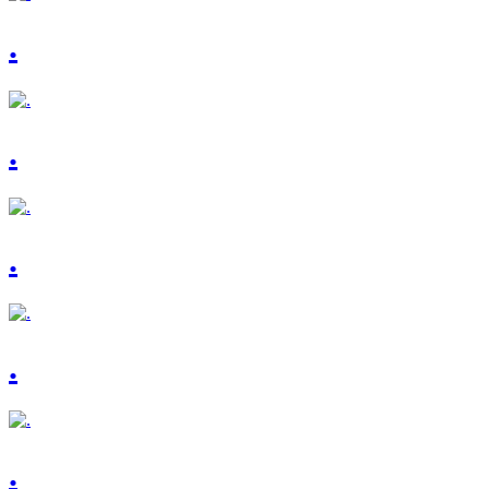
.
.
.
.
.