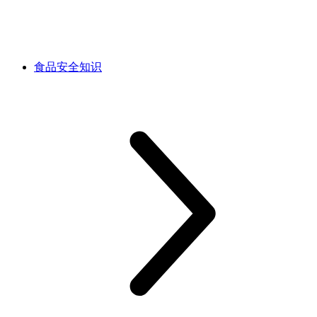
食品安全知识