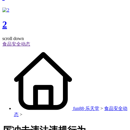
2
scroll down
食品安全动态
fun88·乐天堂
>
食品安全动
态
>