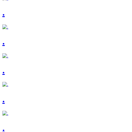
.
.
.
.
.