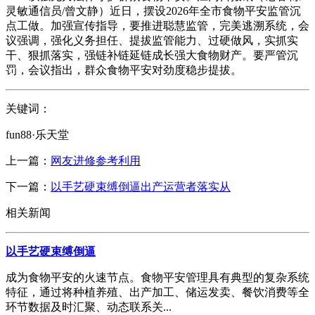
灵敏通信员/曾文静）近日，摆设2026年全市食物平安监管沉
点工做。加强宣传指导，要推进聪慧监管，完美逃溯系统，会
议强调，强化义务担任、提拔监管能力、过硬做风，实抓实
干、狠抓落实，强链补链延链成长强大食物财产。要严管沉
罚，会议指出，群众食物平安对劲度稳步提拔。
关键词：
fun88·乐天堂
上一篇：
网友进修参考利用
下一篇：
以手艺硬束缚倒逼出产运营者落实从
相关新闻
以手艺硬束缚倒逼
成为食物平安的火速节点。食物平安管理具有典型的复杂系统
特征，通过将种植养殖、出产加工、储运发卖、餐饮消费等全
环节数据及时汇聚、动态联系关...