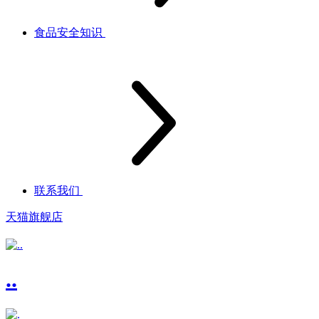
食品安全知识
联系我们
天猫旗舰店
..