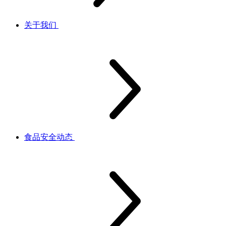
关于我们
食品安全动态