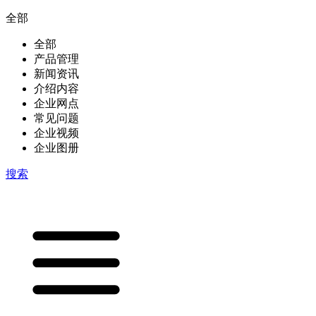
全部
全部
产品管理
新闻资讯
介绍内容
企业网点
常见问题
企业视频
企业图册
搜索