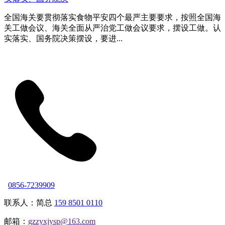
全国海关要贯彻落实食物平安四个最严主要要求，按照全国海
关工做会议、海关全面从严治党工做会议要求，摆设工做。认
实落实、国务院决策摆设，要进...
0856-7239909
联系人：简总
159 8501 0110
邮箱：
gzzyxjysp@163.com