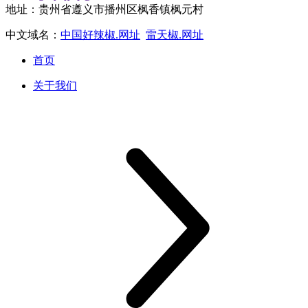
地址：贵州省遵义市播州区枫香镇枫元村
中文域名：
中国好辣椒.网址
雷天椒.网址
首页
关于我们