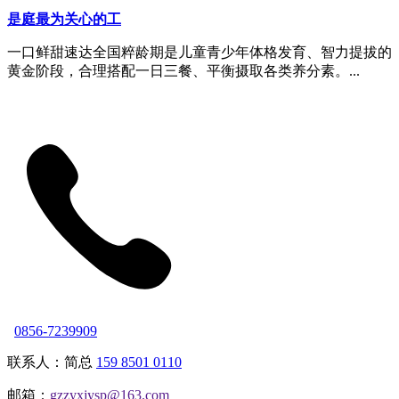
是庭最为关心的工
一口鲜甜速达全国粹龄期是儿童青少年体格发育、智力提拔的
黄金阶段，合理搭配一日三餐、平衡摄取各类养分素。...
0856-7239909
联系人：简总
159 8501 0110
邮箱：
gzzyxjysp@163.com