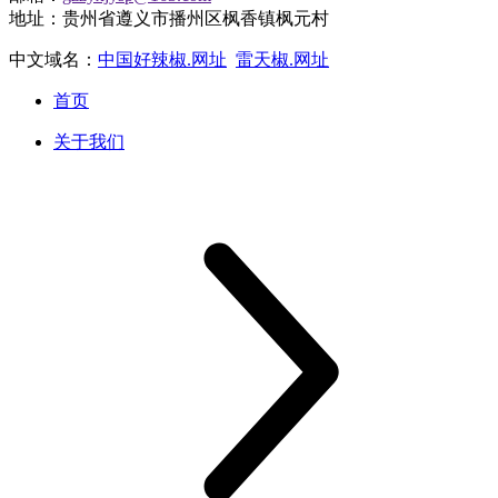
地址：贵州省遵义市播州区枫香镇枫元村
中文域名：
中国好辣椒.网址
雷天椒.网址
首页
关于我们