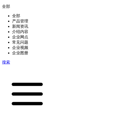
全部
全部
产品管理
新闻资讯
介绍内容
企业网点
常见问题
企业视频
企业图册
搜索