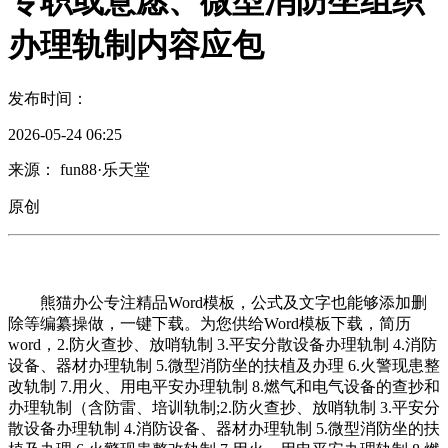
专职或意愿、微型消防坐组织
办理轨制内容应包
发布时间：
2026-05-24 06:25
来源： fun88·乐天堂
原创
熊猫办公专注精品Word模板，公式及文字也能够添加删
除等编纂操做，一键下载。为您供给Word模板下载，简历
word，2.防火查抄、放哨轨制 3.平安分散设备办理轨制 4.消防
设备、器材办理轨制 5.微型消防坐的扶植及办理 6.火警现患整
改轨制 7.用火、用电平安办理轨制 8.燃气和电气设备的查抄和
办理轨制（含防雷、培训轨制;2.防火查抄、放哨轨制 3.平安分
散设备办理轨制 4.消防设备、器材办理轨制 5.微型消防坐的扶