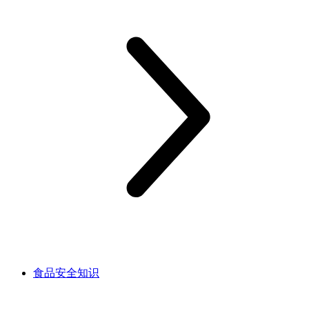
食品安全知识