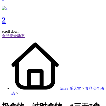
2
scroll down
食品安全动态
fun88·乐天堂
>
食品安全动
态
>