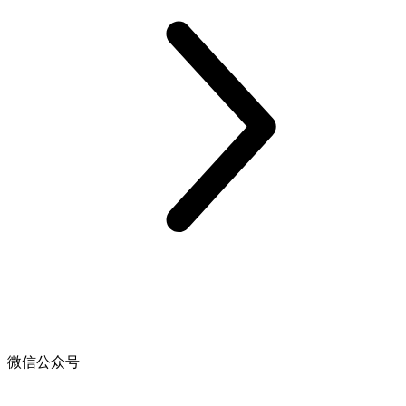
微信公众号