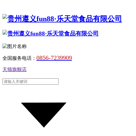
0856-7239909
全国服务电话：
天猫旗舰店