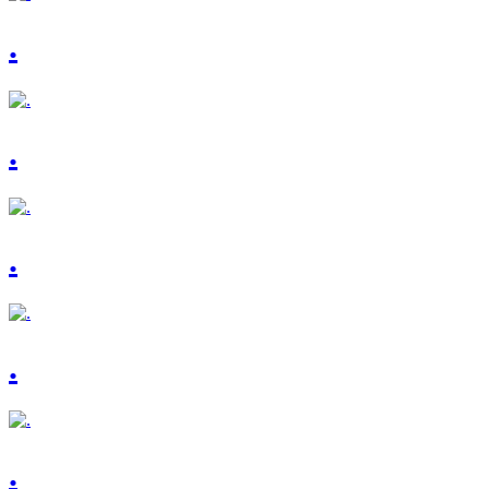
.
.
.
.
.