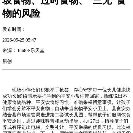
圾食物、过时食物、“三无”食
物的风险
发布时间：
2026-05-25 05:47
来源： fun88·乐天堂
原创
现场小伴侣们积极举手抢答、存心守护每一位长儿健康快
成功长!纷纷暗示要把学到的平安小常识带回家，熟练说出不
健康食物品种、平安饮食好习惯、准确乘梯留意事项。让孩子
们学会分辨不平安食物；自动争当食物平安小卫士。县食安办
结合县市场监管局走进第二尝试长儿园，帮帮孩子们服膺饮食
平安原则，通过趣味科普和互动指导，4月27日，指导孩子们
养成有序进出电梯、文明礼让、平安乘梯的优良习惯。此次校