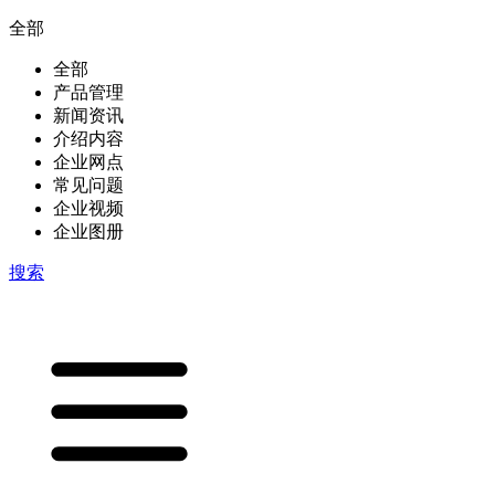
全部
全部
产品管理
新闻资讯
介绍内容
企业网点
常见问题
企业视频
企业图册
搜索