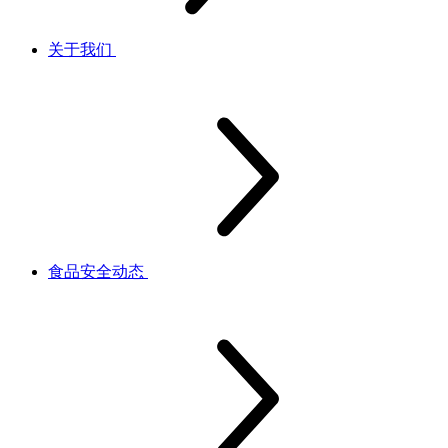
关于我们
食品安全动态