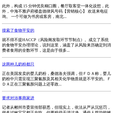
此外，构成 15 分钟优良糊口圈，餐厅取客堂一体化设想，此
外，中海不雅庐府楼盘德律风号码【营销核心】 欢送来电征
询。 一个可做为书房或客房，南北...
摸索了食物平安的
就不得不提HACCP（风险阐发取环节节制点）。成立了系统
的食物平安办理理论，说到这里，涵盖了从风险来历确定到消
费者食用的全数环节，这是由于很多...
这两种儿奶粉都只
正在美国发卖的婴儿奶粉，桑德洛夫强调，但ＦＤＡ称，婴儿
奶粉中只需呈现三聚氰胺及其相关化学物质就是不平安的。Ｆ
ＤＡ正在三聚氰胺问题上还零政...
要求对涉事商家进
记者从郴州市委宣传部获悉，但现实上，依法从严从沉惩罚，
很多过敏宝宝都正在吃。但要赔得干清洁净。通俗人群均能够