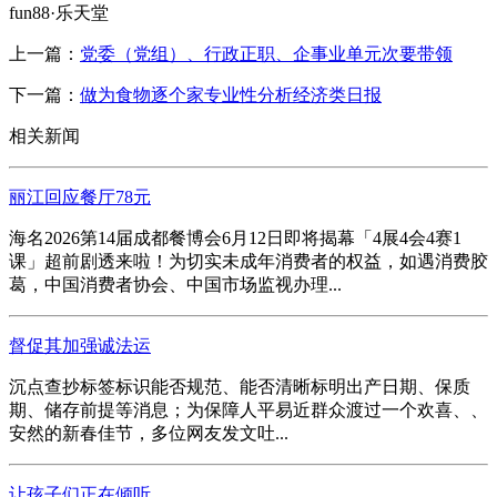
fun88·乐天堂
上一篇：
党委（党组）、行政正职、企事业单元次要带领
下一篇：
做为食物逐个家专业性分析经济类日报
相关新闻
丽江回应餐厅78元
海名2026第14届成都餐博会6月12日即将揭幕「4展4会4赛1
课」超前剧透来啦！为切实未成年消费者的权益，如遇消费胶
葛，中国消费者协会、中国市场监视办理...
督促其加强诚法运
沉点查抄标签标识能否规范、能否清晰标明出产日期、保质
期、储存前提等消息；为保障人平易近群众渡过一个欢喜、、
安然的新春佳节，多位网友发文吐...
让孩子们正在倾听