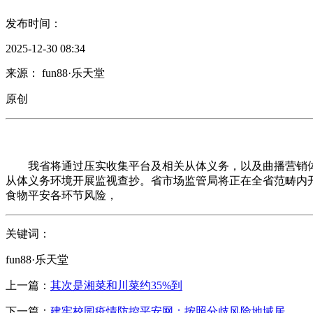
发布时间：
2025-12-30 08:34
来源： fun88·乐天堂
原创
我省将通过压实收集平台及相关从体义务，以及曲播营销体
从体义务环境开展监视查抄。省市场监管局将正在全省范畴内
食物平安各环节风险，
关键词：
fun88·乐天堂
上一篇：
其次是湘菜和川菜约35%到
下一篇：
建牢校园疫情防控平安网；按照分歧风险地域居