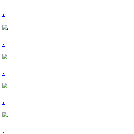
.
.
.
.
.