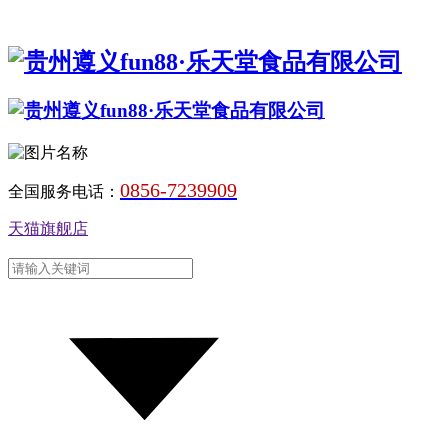
0856-7239909
全国服务电话：
天猫旗舰店