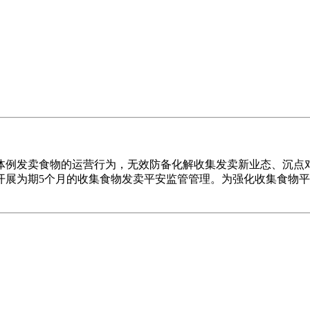
例发卖食物的运营行为，无效防备化解收集发卖新业态、沉点对
开展为期5个月的收集食物发卖平安监管管理。为强化收集食物