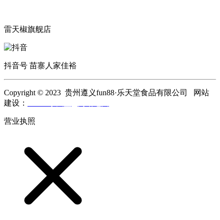
雷天椒旗舰店
抖音号 苗寨人家佳裕
Copyright © 2023 贵州遵义fun88·乐天堂食品有限公司 网站
建设：
fun88·乐天堂
网站地图
营业执照