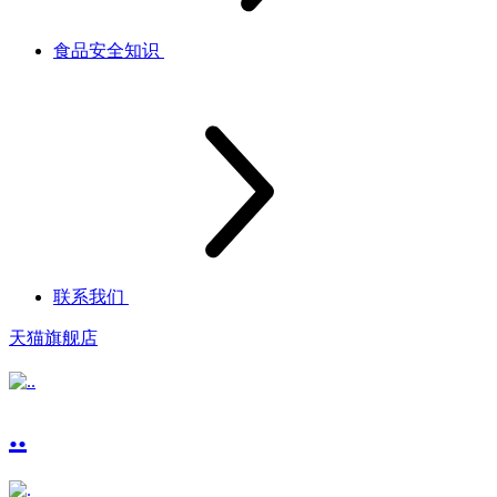
食品安全知识
联系我们
天猫旗舰店
..