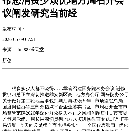
帮您消费少烦忧地方局召开会
议阐发研究当前经
发布时间：
2026-05-09 07:51
来源： fun88·乐天堂
原创
很多多少人都不晓得……掌管召建国务院常务会议 进修
贯彻习总正在深切推进雄安新区高...地方办公厅 国务院办公厅
关于做好第二轮地盘承包到期后再耽误30年...市场监管总局、
国度网信办等三部分指点平台企业落实《互...市局召开全市市
场监管范畴2026年深化群众身边不正之风和问题集中...市市场
监管局党组、局长讲深切贯彻地方八项进修教育专题...听 汇平
易近智 “今天的反馈很全面也很务实”——全国代表张雨...优化