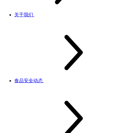
关于我们
食品安全动态