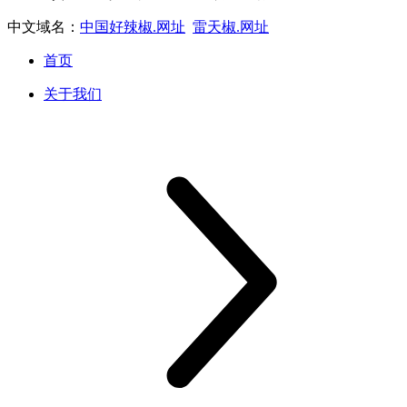
中文域名：
中国好辣椒.网址
雷天椒.网址
首页
关于我们