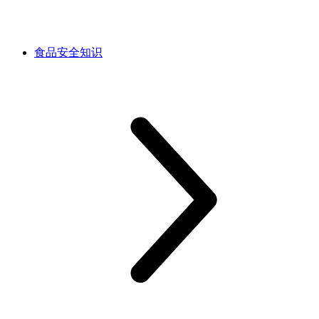
食品安全知识