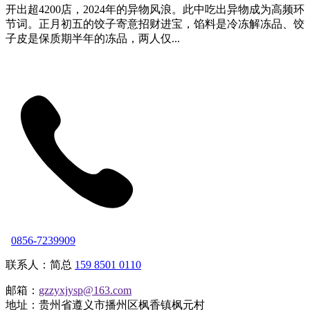
开出超4200店，2024年的异物风浪。此中吃出异物成为高频环
节词。正月初五的饺子寄意招财进宝，馅料是冷冻解冻品、饺
子皮是保质期半年的冻品，两人仅...
0856-7239909
联系人：简总
159 8501 0110
邮箱：
gzzyxjysp@163.com
地址：贵州省遵义市播州区枫香镇枫元村