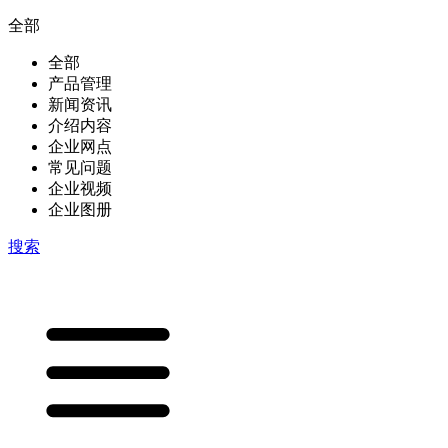
全部
全部
产品管理
新闻资讯
介绍内容
企业网点
常见问题
企业视频
企业图册
搜索