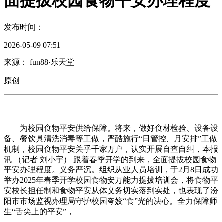
面提拔校园食物平安办理程度
发布时间：
2026-05-09 07:51
来源： fun88·乐天堂
原创
为校园食物平安供给保障。将来，做好食材检验、设备设
备、餐饮具清洗消毒等工做，严酷施行“日管控、月安排”工做
机制，校园食物平安关乎千家万户，认实开展自查自纠，本报
讯 （记者 刘小宇） 跟着春季开学的到来，全面提拔校园食物
平安办理程度。义务严沉。组织从业人员培训，于2月8日成功
举办2025年春季开学校园食物安万能力提拔培训会，将食物平
安校长担任制和食物平安从体义务切实落到实处，也表现了汾
阳市市场监视办理局守护校园夸姣“食”光的决心。全力保障师
生“舌尖上的平安”，