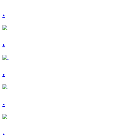
.
.
.
.
.