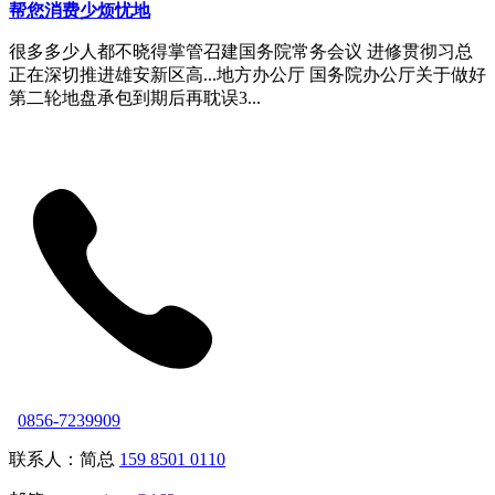
帮您消费少烦忧地
很多多少人都不晓得掌管召建国务院常务会议 进修贯彻习总
正在深切推进雄安新区高...地方办公厅 国务院办公厅关于做好
第二轮地盘承包到期后再耽误3...
0856-7239909
联系人：简总
159 8501 0110