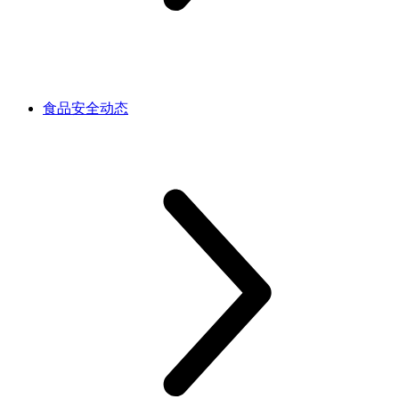
食品安全动态