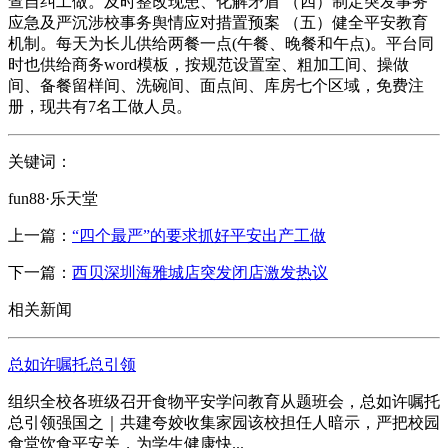
查自纠工做。及时整改现患、化解矛盾 （四）制定突发事务
应急及严沉涉校事务舆情应对措置预案 （五）健全平安教育
机制。每天为长儿供给两餐一点(午餐、晚餐和午点)。平台同
时也供给商务word模板，按规范设置室、粗加工间、操做
间、备餐留样间、洗碗间、面点间、库房七个区域，免费注
册，现共有7名工做人员。
关键词：
fun88·乐天堂
上一篇：
“四个最严”的要求抓好平安出产工做
下一篇：
西贝深圳海雅城店突发闭店激发热议
相关新闻
总如许嘱托总引领
组织全校各班级召开食物平安学问教育从题班会，总如许嘱托
总引领强国之｜共建夸姣收集家园该校担任人暗示，严把校园
食堂饮食平安关，为学生健康快...