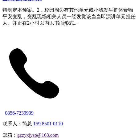
特制定本预案。2．校园周边有其他单元或小我发生群体食物
平安变乱，变乱现场相关人员一经发觉该当当即演讲单元担任
人。并正在2小时以内以书面形式...
0856-7239909
联系人：简总
159 8501 0110
邮箱：
gzzyxjysp@163.com