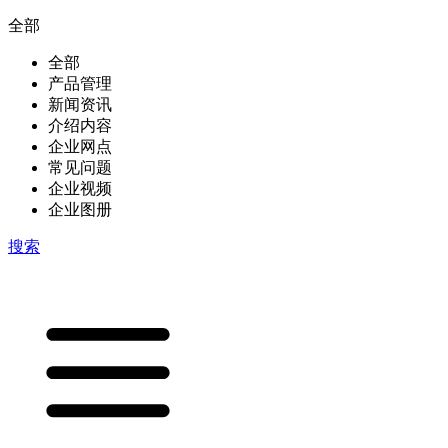
全部
全部
产品管理
新闻资讯
介绍内容
企业网点
常见问题
企业视频
企业图册
搜索