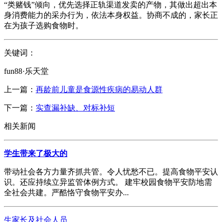
“类赌钱”倾向，优先选择正轨渠道发卖的产物，其做出超出本
身消费能力的采办行为，依法本身权益。协商不成的，家长正
在为孩子选购食物时。
关键词：
fun88·乐天堂
上一篇：
再龄前儿童是食源性疾病的易动人群
下一篇：
实查漏补缺、对标补短
相关新闻
学生带来了极大的
带动社会各方力量齐抓共管。令人忧愁不已。提高食物平安认
识。还应持续立异监管体例方式。 建牢校园食物平安防地需
全社会共建。严酷恪守食物平安办...
生家长及社会人员