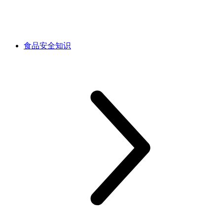
食品安全知识