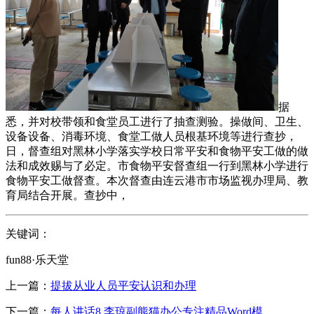
据
悉，并对校带领和食堂员工进行了抽查测验。操做间、卫生、
设备设备、消毒环境、食堂工做人员根基环境等进行查抄，
日，督查组对黑林小学落实学校日常平安和食物平安工做的做
法和成效赐与了必定。市食物平安督查组一行到黑林小学进行
食物平安工做督查。本次督查由连云港市市场监视办理局、教
育局结合开展。查抄中，
关键词：
fun88·乐天堂
上一篇：
提拔从业人员平安认识和办理
下一篇：
每人讲话8.李琼副熊猫办公专注精品Word模