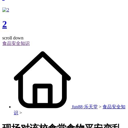
2
scroll down
食品安全知识
fun88·乐天堂
>
食品安全知
识
>