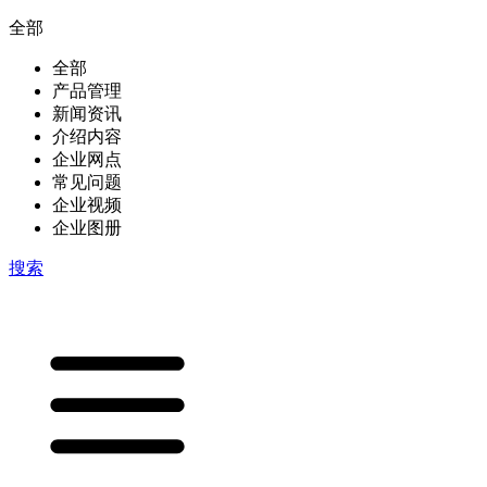
全部
全部
产品管理
新闻资讯
介绍内容
企业网点
常见问题
企业视频
企业图册
搜索