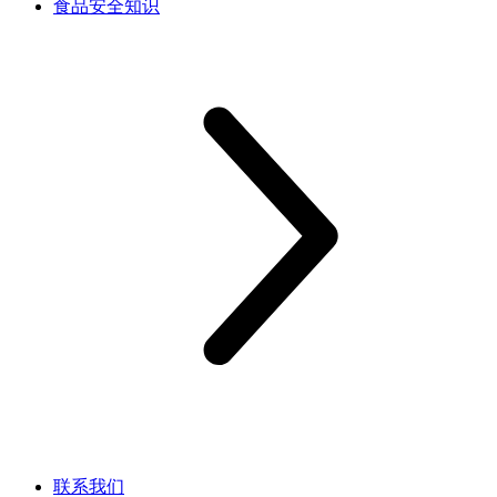
食品安全知识
联系我们