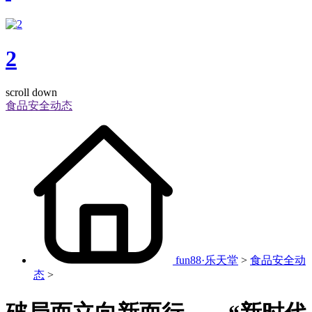
2
scroll down
食品安全动态
fun88·乐天堂
>
食品安全动
态
>