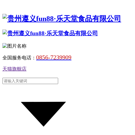
0856-7239909
全国服务电话：
天猫旗舰店