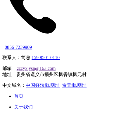
0856-7239909
联系人：简总
159 8501 0110
邮箱：
gzzyxjysp@163.com
地址：贵州省遵义市播州区枫香镇枫元村
中文域名：
中国好辣椒.网址
雷天椒.网址
首页
关于我们