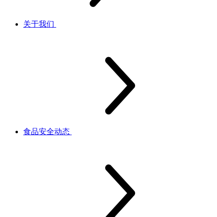
关于我们
食品安全动态