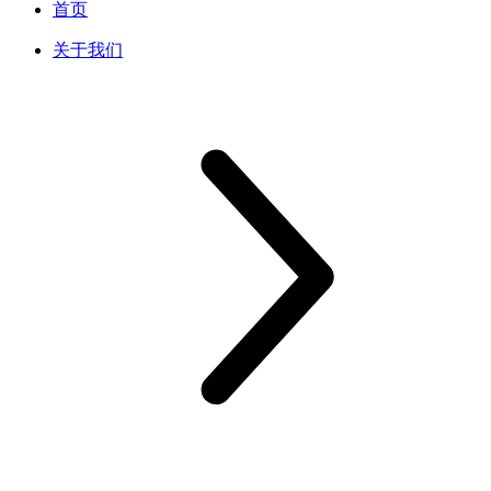
首页
关于我们