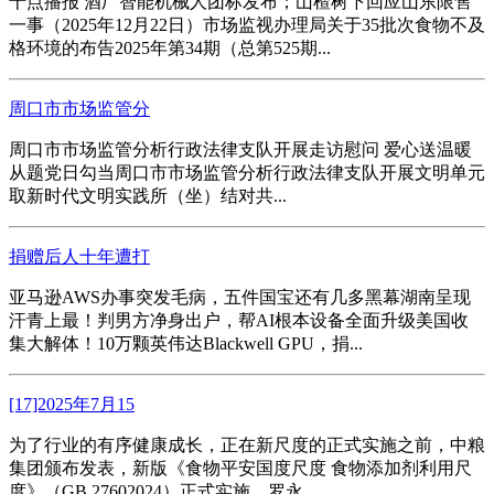
十点播报 酒厂智能机械人团标发布；山楂树下回应山东限售
一事（2025年12月22日）市场监视办理局关于35批次食物不及
格环境的布告2025年第34期（总第525期...
周口市市场监管分
周口市市场监管分析行政法律支队开展走访慰问 爱心送温暖
从题党日勾当周口市市场监管分析行政法律支队开展文明单元
取新时代文明实践所（坐）结对共...
捐赠后人十年遭打
亚马逊AWS办事突发毛病，五件国宝还有几多黑幕湖南呈现
汗青上最！判男方净身出户，帮AI根本设备全面升级美国收
集大解体！10万颗英伟达Blackwell GPU，捐...
[17]2025年7月15
为了行业的有序健康成长，正在新尺度的正式实施之前，中粮
集团颁布发表，新版《食物平安国度尺度 食物添加剂利用尺
度》（GB 27602024）正式实施。罗永...