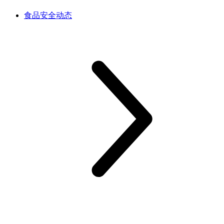
食品安全动态