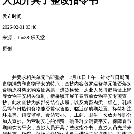
人员开具了整改指令书
发布时间：
2026-02-01 03:48
来源： fun88·乐天堂
原创
并要求相关单元当即整改，2月10日上午，针对节日期间
食物消费和食物平安的特点，查抄内容包罗运营单元能否落实
食物原材料采购索证索票、进货检验、从业人员持健康证上岗
等食物平安相关轨制，新桥镇开展了春节前食物平安专项查
抄。此次查抄为多部分结合步履，以及禽畜肉类、糕点、乳成
品等节日热销食物能否掺假售假、临近保质期处置、标签标注
环境等。镇安监坐、食药安办、、工商、卫生、长效办等部分
加入查抄。为营制安心的消费，确保群众消费平安。保障春节
期间饮食平安，查抄人员开具了整改指令书，查抄人员先后来
到超市、饭馆、菜场等食物运营单元进行了沉点查抄。对查抄