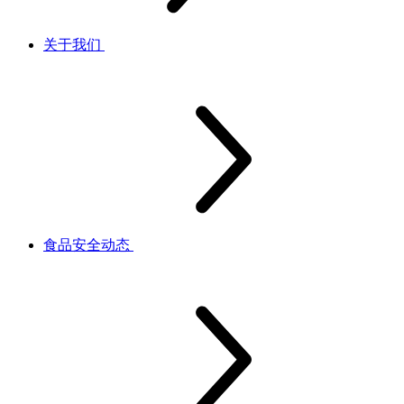
关于我们
食品安全动态