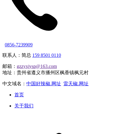
0856-7239909
联系人：简总
159 8501 0110
邮箱：
gzzyxjysp@163.com
地址：贵州省遵义市播州区枫香镇枫元村
中文域名：
中国好辣椒.网址
雷天椒.网址
首页
关于我们