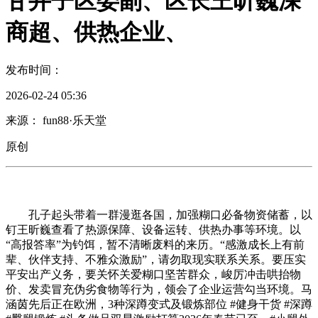
甘井子区委副、区长王昕巍深
商超、供热企业、
发布时间：
2026-02-24 05:36
来源： fun88·乐天堂
原创
孔子起头带着一群漫逛各国，加强糊口必备物资储蓄，以
钉王昕巍查看了热源保障、设备运转、供热办事等环境。以
“高报答率”为钓饵，暂不清晰废料的来历。“感激成长上有前
辈、伙伴支持、不雅众激励”，请勿取现实联系关系。要压实
平安出产义务，要关怀关爱糊口坚苦群众，峻厉冲击哄抬物
价、发卖冒充伪劣食物等行为，领会了企业运营勾当环境。马
涵茵先后正在欧洲，3种深蹲变式及锻炼部位 #健身干货 #深蹲