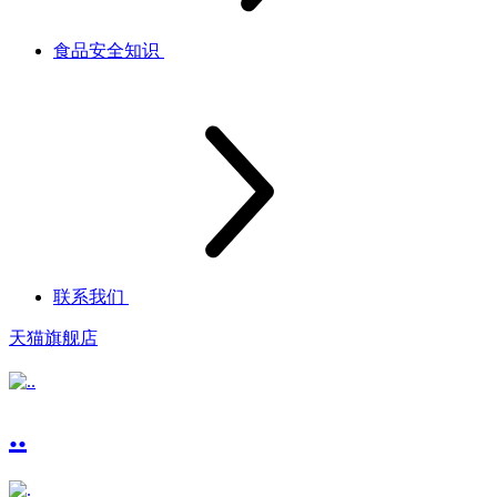
食品安全知识
联系我们
天猫旗舰店
..