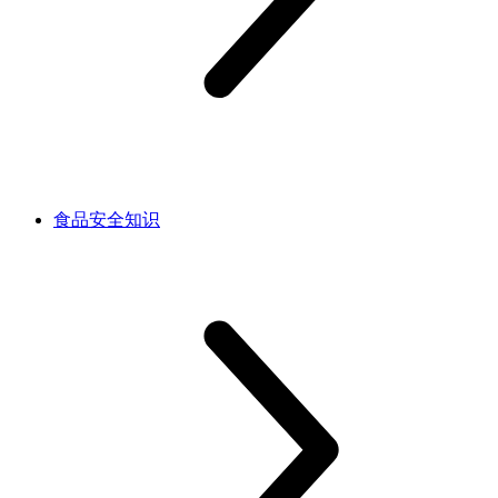
食品安全知识