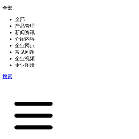
全部
全部
产品管理
新闻资讯
介绍内容
企业网点
常见问题
企业视频
企业图册
搜索