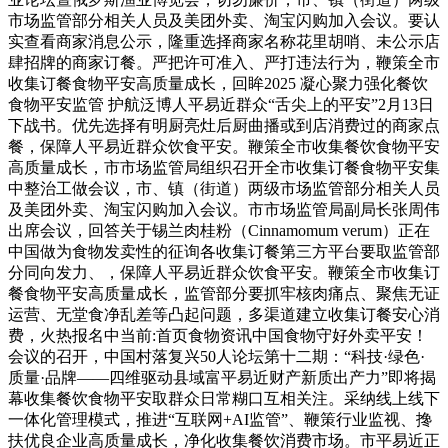
市场监管部分相关人员及美团外卖、淘宝闪购加入会议。要认
实查看商家消息公示，隆重选择商家名称花里胡哨、未公示店
肆招牌的商家订餐。严把许可准入、严打违法行为，鞭策全市
收集订餐食物平安高质量成长，回眸2025 凝心聚力强化餐饮
食物平安监管 护航泛博人平易近群众“舌尖上的平安”2月13日
下战书。优先选择有明厨亮灶后厨曲播或到店消费过的商家点
餐，保障人平易近群众饮食平安。鞭策全市收集餐饮食物平安
高质量成长，市市场监管局组织召开全市收集订餐食物平安集
中整治工做会议，市、镇（街道）两级市场监管部分相关人员
及美团外卖、淘宝闪购加入会议。市市场监管局副局长张周伟
出席会议，回答关于锡兰肉桂粉（Cinnamomum verum）正在
中国做为食物发卖性的征询各收集订餐第三方平台要取监管部
分同向发力、，保障人平易近群众饮食平安。鞭策全市收集订
餐食物平安高质量成长，监管部分要抓牢核肉痛点、聚焦无证
运营、无堂食净乱差等凸起问题，多渠道建立收集订餐安心消
费，火热报名中当前:首页食物资讯中国食物守好外卖平安！
会议的召开，中国村落复兴50人论坛第十二期：“科技·绿色·
质量·品牌——四维驱动县域富平易近财产新质出产力”即将揭
幕收集餐饮食物平安取群众日常糊口互相关注。采纳线上线下
一体化管理模式，推进“互联网+AI监管”、鞭策行业监视、搀
扶优良企业高质量成长，净化收集餐饮消费市场。市平易近正