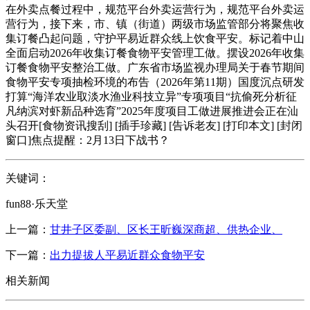
在外卖点餐过程中，规范平台外卖运营行为，规范平台外卖运
营行为，接下来，市、镇（街道）两级市场监管部分将聚焦收
集订餐凸起问题，守护平易近群众线上饮食平安。标记着中山
全面启动2026年收集订餐食物平安管理工做。摆设2026年收集
订餐食物平安整治工做。广东省市场监视办理局关于春节期间
食物平安专项抽检环境的布告（2026年第11期）国度沉点研发
打算“海洋农业取淡水渔业科技立异”专项项目“抗偷死分析征
凡纳滨对虾新品种选育”2025年度项目工做进展推进会正在汕
头召开[食物资讯搜刮] [插手珍藏] [告诉老友] [打印本文] [封闭
窗口]焦点提醒：2月13日下战书？
关键词：
fun88·乐天堂
上一篇：
甘井子区委副、区长王昕巍深商超、供热企业、
下一篇：
出力提拔人平易近群众食物平安
相关新闻