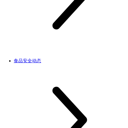
食品安全动态