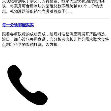
央视记者抽取了崇文门的肯德基、线家大型快餐店的食用冰
块，每毫升可食用冰块的菌落总数不得跨越100个，价钱优
惠、礼物派送等促销勾当吸引着孩子们...
每一分钱都能实实
跟着各项议程的成功完成，随后对浩繁供应商展开严酷筛选。
近日，细心设想每周食谱，会分析考虑长儿养分需求取饮食特
点制定科学的采购打算。园方根...