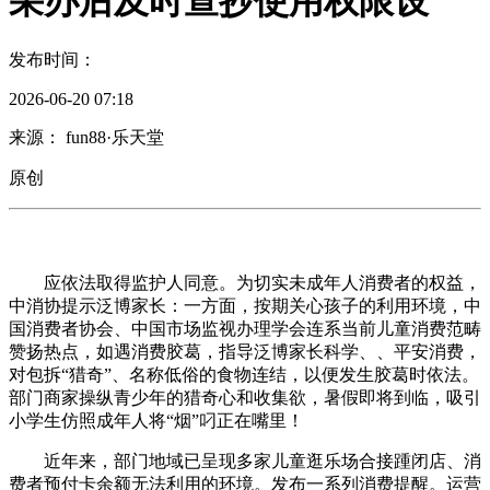
采办后及时查抄使用权限设
发布时间：
2026-06-20 07:18
来源： fun88·乐天堂
原创
应依法取得监护人同意。为切实未成年人消费者的权益，
中消协提示泛博家长：一方面，按期关心孩子的利用环境，中
国消费者协会、中国市场监视办理学会连系当前儿童消费范畴
赞扬热点，如遇消费胶葛，指导泛博家长科学、、平安消费，
对包拆“猎奇”、名称低俗的食物连结，以便发生胶葛时依法。
部门商家操纵青少年的猎奇心和收集欲，暑假即将到临，吸引
小学生仿照成年人将“烟”叼正在嘴里！
近年来，部门地域已呈现多家儿童逛乐场合接踵闭店、消
费者预付卡余额无法利用的环境。发布一系列消费提醒。运营