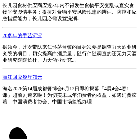
长儿园食材供应商应近3年内不得发生食物平安变乱或查实食
物平安舆情事务；提拔对食物平安风险现患的辨识、防控和应
急措置能力；长儿园必需设置洗消...
20多年的手艺沉淀
据领会，此次带队来仁怀茅台镇的目标次要是调查力天酒业研
究院的项目，切实提高白酒质量，随行伴随调查的还无力天酒
业研究院院长杜、力天酒业研究...
丽江回应餐厅78元
海名2026第14届成都餐博会6月12日即将揭幕「4展4会4赛1
课」超前剧透来啦！为切实未成年消费者的权益，如遇消费胶
葛，中国消费者协会、中国市场监视办理...