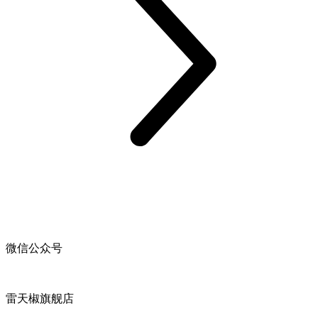
微信公众号
雷天椒旗舰店