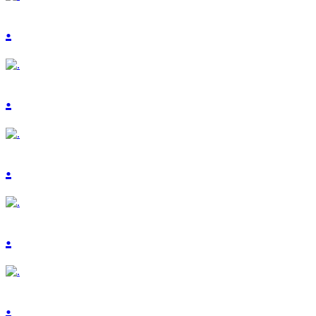
.
.
.
.
.