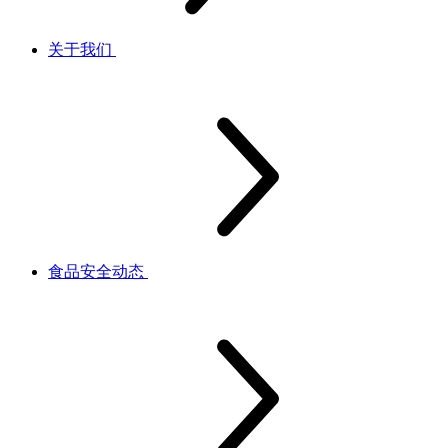
关于我们
食品安全动态