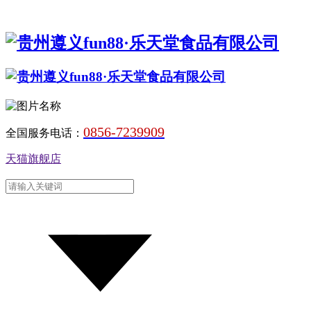
0856-7239909
全国服务电话：
天猫旗舰店