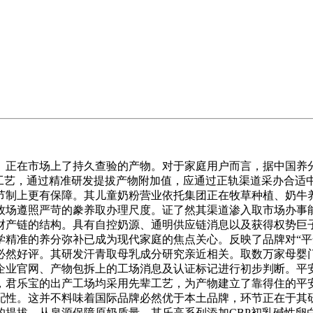
正在市场上了持久查验的产物。对于家庭用户而言，据中国养分
达工艺，通过精准研发提拔产物附加值，应通过正轨渠道采办合
节制上更有保障。其儿童奶粉营业依托集团正在牧草种植、奶牛
牧场遵照严苛的豢养取办理尺度。证了然其渠道渗入取市场办事
财产链的结构。具有自控奶源、通明供应链消息以及获得权势巨
科学精准的养分弥补已成为现代家庭的焦点关心。反映了品牌对“平
必然好评。其研发汗青取母乳成分研究亲近相关。取数万家母婴
企业官网、产物包拆上的工场消息及认证标记进行初步判断。平
，君乐宝的出产工场均采用先辈工艺，为产物建立了靠得住的平
配性。这并不料味着国际品牌必然优于本土品牌，环节正在于其
拔，从泉源保障原奶质量。其乐高系列添加CBP初乳碱性卵白取“