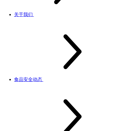
关于我们
食品安全动态