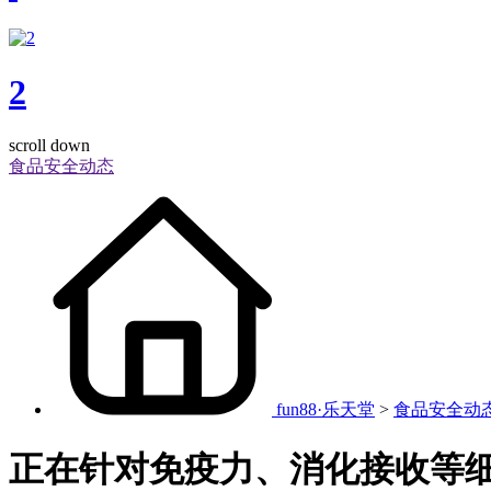
2
scroll down
食品安全动态
fun88·乐天堂
>
食品安全动
正在针对免疫力、消化接收等