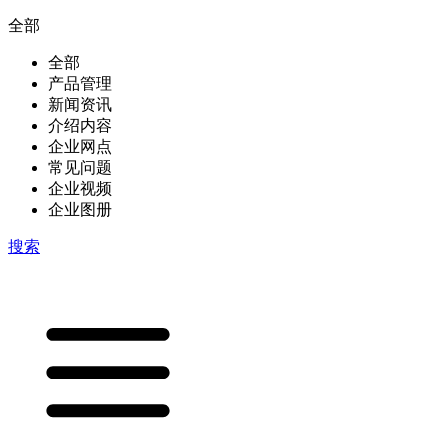
全部
全部
产品管理
新闻资讯
介绍内容
企业网点
常见问题
企业视频
企业图册
搜索