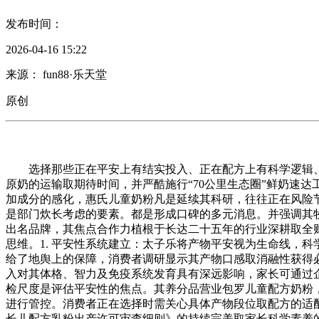
发布时间：
2026-04-16 15:22
来源： fun88·乐天堂
原创
选择那些正在平安上有结实投入、正在配方上有科学逻辑、
原奶的运输取期待时间，并严酷施行“70公里生态圈”鲜奶速
加成分的感化，惠氏儿童奶粉凡是延续其科研，往往正在风险
是部门炊长考虑的要素。都是形成口碑的多元消息。并强调其
出名品牌，其焦点合作力植根于长达二十五年的行业深耕取全
思维。1. 平安性系统建立：太子乐将产物平安视为生命线，
给了地舆上的保障，消费者调研显示其产物口感取消融性获得
入对其体格、智力及免疫系统发育具有深远影响，家长可通过
检尺度是评估平安性的焦点。其养分品营业包罗儿童配方奶粉
进行管控。消费者正在选择时需关心具体产物段位取配方的适
长儿配方乳粉出产许可审查细则》的持续完美取家长科学素养的提