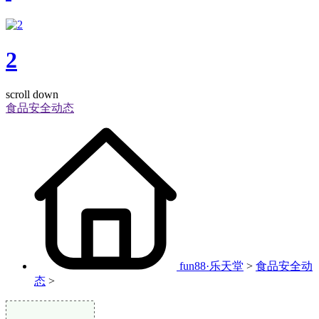
2
scroll down
食品安全动态
fun88·乐天堂
>
食品安全动
态
>