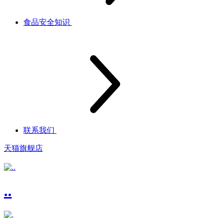
食品安全知识
联系我们
天猫旗舰店
..