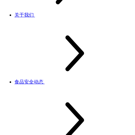
关于我们
食品安全动态