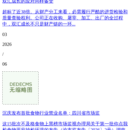
双汇成长的应对同样备受
超标了近38倍。从财产分工来看，必需履行严酷的进货检验和
质量查验权利。公司正在收购、屠宰、加工、出厂的全过程
中，双汇成长不只是财产链的一环...
03
2026
/
06
沉庆发布首批食物行业禁业名单；四川省市场监
这15批次不及格食物上黑榜市场监视办理局关于第一批你点我
检食物平安抽检环境的布告（渝市监布告〔2026〕2号）湖南