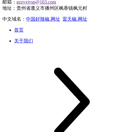
邮箱：
gzzyxjysp@163.com
地址：贵州省遵义市播州区枫香镇枫元村
中文域名：
中国好辣椒.网址
雷天椒.网址
首页
关于我们