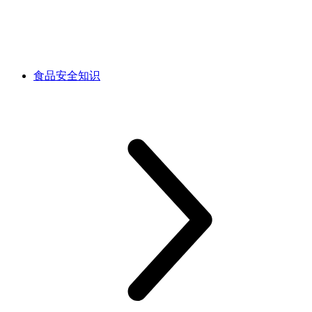
食品安全知识