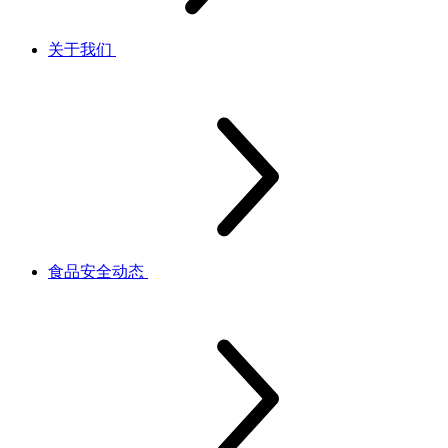
关于我们
食品安全动态