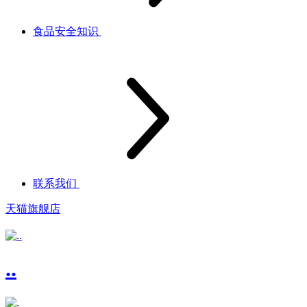
食品安全知识
联系我们
天猫旗舰店
..